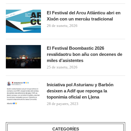
El Festival del Arcu Atlánticu abri en
Xixón con un mercáu tradicional
26 de xunetu, 2026
El Festival Boombastic 2026
revalidaotru bon añu con decenes de
miles d’asistentes
25 de xunetu, 2026
Iniciativa pol Asturianu y Barbón
desixen a Adif que reponga la
toponimia oficial en Ḷḷena
28 de payares, 2023
CATEGORÍES