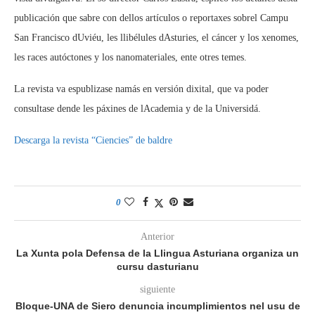
publicación que sabre con dellos artículos o reportaxes sobrel Campu
San Francisco dUviéu, les llibélules dAsturies, el cáncer y los xenomes,
les races autóctones y los nanomateriales, ente otres temes.
La revista va espublizase namás en versión dixital, que va poder
consultase dende les páxines de lAcademia y de la Universidá.
Descarga la revista “Ciencies” de baldre
0
Anterior
La Xunta pola Defensa de la Llingua Asturiana organiza un
cursu dasturianu
siguiente
Bloque-UNA de Siero denuncia incumplimientos nel usu de