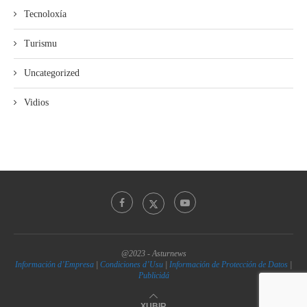
Tecnoloxía
Turismu
Uncategorized
Vidios
@2023 - Asturnews
Información d’Empresa
|
Condiciones d’Usu
|
Información de Protección de Datos
|
Publicidá
XUBIR