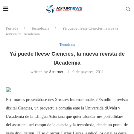
Portada
Tecnoloxía
Yá puede lleese Ciencies, la nueva
revista de lAcademia
Tecnoloxía
Yá puede lleese Ciencies, la nueva revista de
lAcademia
written by
Asturnet
9 de payares, 2011
Esti martes presentábase nes Xornaes Internacionales dEstudiu la revista
dixital Ciencies, un proyectu a comuña ente la Universidá dUviéu y
lAcademia de la Llingua Asturiana que quier afondar nes posibilidaes
del asturianu nel campu de la ciencia y la tecnoloxía, dende un puntu de
vista divulgativu. El so director Carlos Lastra, esplicó los detalles desta