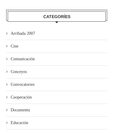
mando Son amuesa’l nuevu folk
El Trasiegu Fest va tener 
asturiano
mercáu con...
CATEGORÍES
Arribada 2007
Cine
Comunicación
Conceyos
Convocatories
Cooperación
Documentu
Educación