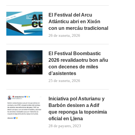
El Festival del Arcu
Atlánticu abri en Xixón
con un mercáu tradicional
26 de xunetu, 2026
El Festival Boombastic
2026 revalidaotru bon añu
con decenes de miles
d’asistentes
25 de xunetu, 2026
Iniciativa pol Asturianu y
Barbón desixen a Adif
que reponga la toponimia
oficial en Ḷḷena
28 de payares, 2023