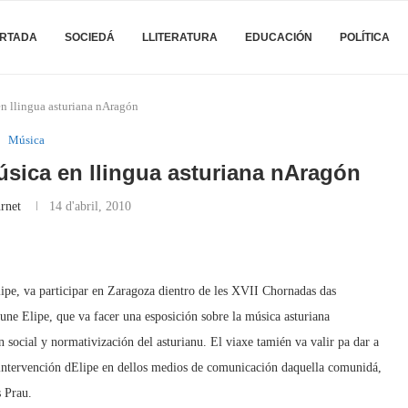
RTADA
SOCIEDÁ
LLITERATURA
EDUCACIÓN
POLÍTICA
n llingua asturiana nAragón
Música
sica en llingua asturiana nAragón
rnet
14 d'abril, 2010
lipe, va participar en Zaragoza dientro de les XVII Chornadas das
ne Elipe, que va facer una esposición sobre la música asturiana
social y normativización del asturianu. El viaxe tamién va valir pa dar a
a intervención dElipe en dellos medios de comunicación daquella comunidá,
s Prau.