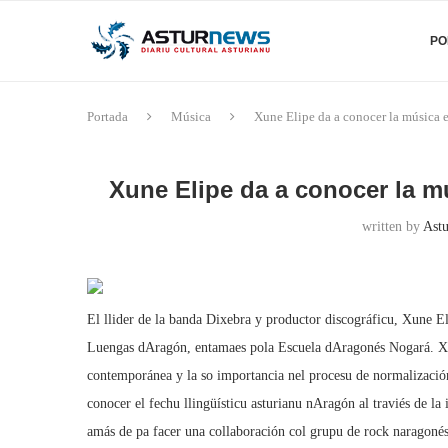
PO
Portada
Música
Xune Elipe da a conocer la música e
Xune Elipe da a conocer la mú
written by
Astu
El llider de la banda Dixebra y productor discográficu, Xune E
Luengas dAragón, entamaes pola Escuela dAragonés Nogará. Xu
contemporánea y la so importancia nel procesu de normalización 
conocer el fechu llingüísticu asturianu nAragón al traviés de l
amás de pa facer una collaboración col grupu de rock naragoné