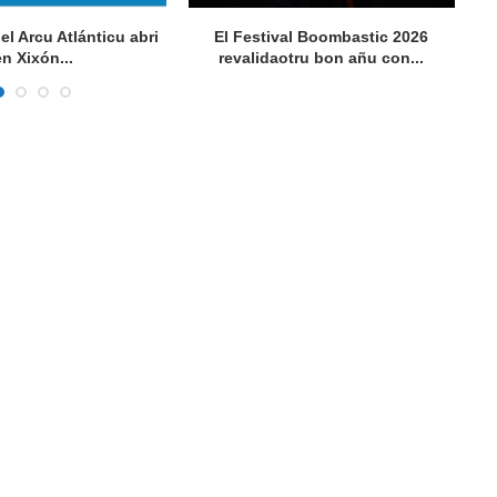
del Arcu Atlánticu abri
El Festival Boombastic 2026
Se
en Xixón...
revalidaotru bon añu con...