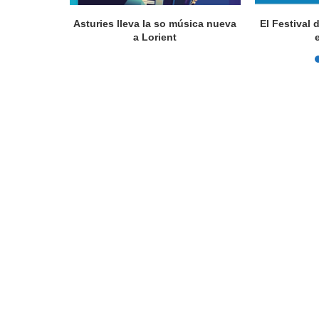
a en Lorient
Asturies lleva la so música nueva
El Festival 
nada...
a Lorient