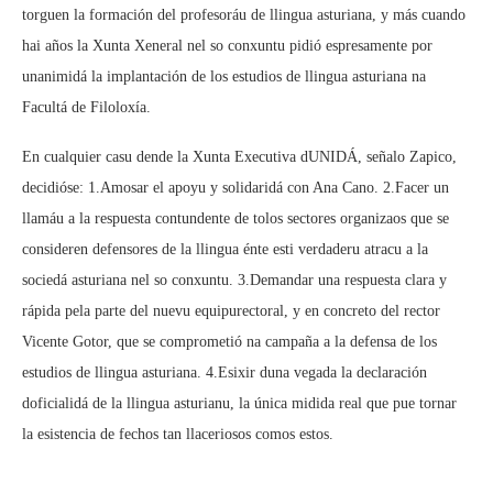
torguen la formación del profesoráu de llingua asturiana, y más cuando
hai años la Xunta Xeneral nel so conxuntu pidió espresamente por
unanimidá la implantación de los estudios de llingua asturiana na
Facultá de Filoloxía.
En cualquier casu dende la Xunta Executiva dUNIDÁ, señalo Zapico,
decidióse: 1.Amosar el apoyu y solidaridá con Ana Cano. 2.Facer un
llamáu a la respuesta contundente de tolos sectores organizaos que se
consideren defensores de la llingua énte esti verdaderu atracu a la
sociedá asturiana nel so conxuntu. 3.Demandar una respuesta clara y
rápida pela parte del nuevu equipurectoral, y en concreto del rector
Vicente Gotor, que se comprometió na campaña a la defensa de los
estudios de llingua asturiana. 4.Esixir duna vegada la declaración
doficialidá de la llingua asturianu, la única midida real que pue tornar
la esistencia de fechos tan llaceriosos comos estos.