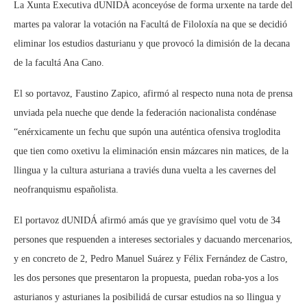
La Xunta Executiva dUNIDÁ aconceyóse de forma urxente na tarde del
martes pa valorar la votación na Facultá de Filoloxía na que se decidió
eliminar los estudios dasturianu y que provocó la dimisión de la decana
de la facultá Ana Cano.
El so portavoz, Faustino Zapico, afirmó al respecto nuna nota de prensa
unviada pela nueche que dende la federación nacionalista condénase
“enérxicamente un fechu que supón una auténtica ofensiva troglodita
que tien como oxetivu la eliminación ensin mázcares nin matices, de la
llingua y la cultura asturiana a traviés duna vuelta a les cavernes del
neofranquismu españolista.
El portavoz dUNIDÁ afirmó amás que ye gravísimo quel votu de 34
persones que respuenden a intereses sectoriales y dacuando mercenarios,
y en concreto de 2, Pedro Manuel Suárez y Félix Fernández de Castro,
les dos persones que presentaron la propuesta, puedan roba-yos a los
asturianos y asturianes la posibilidá de cursar estudios na so llingua y