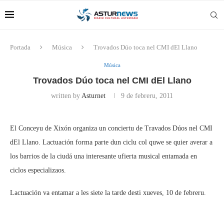
Portada
Música
Trovados Dúo toca nel CMI dEl Llano
Música
Trovados Dúo toca nel CMI dEl Llano
written by
Asturnet
9 de febreru, 2011
El Conceyu de Xixón organiza un conciertu de Travados Dúos nel CMI
dEl Llano. Lactuación forma parte dun ciclu col quwe se quier averar a
los barrios de la ciudá una interesante ufierta musical entamada en
ciclos especializaos.
Lactuación va entamar a les siete la tarde desti xueves, 10 de febreru.