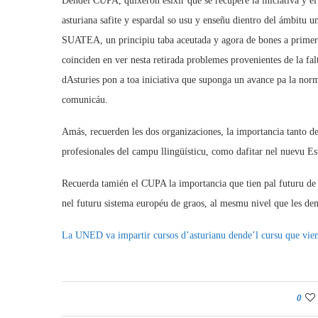
Dendel CUPA, quixeron esixir que se recupere la iniciativa y e
asturiana safite y espardal so usu y enseñu dientro del ámbitu 
SUATEA, un principiu taba aceutada y agora de bones a primer
coinciden en ver nesta retirada problemes provenientes de la falta
dAsturies pon a toa iniciativa que suponga un avance pa la nor
comunicáu.
Amás, recuerden les dos organizaciones, la importancia tanto de
profesionales del campu llingüísticu, como dafitar nel nuevu Esta
Recuerda tamién el CUPA la importancia que tien pal futuru de la
nel futuru sistema européu de graos, al mesmu nivel que les demás
La UNED va impartir cursos d’asturianu dende’l cursu que vie
0