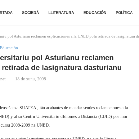
RTADA
SOCIEDÁ
LLITERATURA
EDUCACIÓN
POLÍTICA
u pol Asturianu reclamen esplicaciones a la UNED pola retirada de lasignatura d
Educación
rsitariu pol Asturianu reclamen
retirada de lasignatura dasturianu
rnet
18 de xunu, 2008
denseñanza SUATEA , tán acabantes de mandar sendes reclamaciones a la
UNED) y al so Centru Universitariu dIdiomes a Distancia (CUID) por mor
 pal cursu 2008-2009 na UNED.