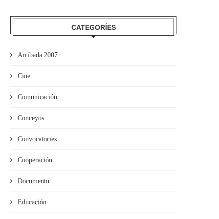
CATEGORÍES
Arribada 2007
Cine
Comunicación
Conceyos
Convocatories
Cooperación
’ALLA abre’l plazu pa los cursos
“Misteriu nel Soterrañu” alga
Documentu
de la...
premiu Alfonso Iglesias de.
Educación