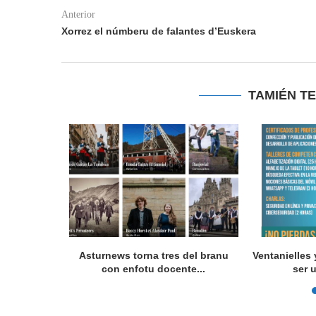
Anterior
Xorrez el númberu de falantes d’Euskera
TAMIÉN T
 programes
Asturnews torna tres del branu
Ventanielles 
con enfotu docente...
ser 