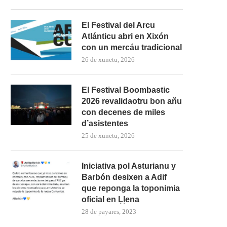
El Festival del Arcu
Atlánticu abri en Xixón
con un mercáu tradicional
26 de xunetu, 2026
El Festival Boombastic
2026 revalidaotru bon añu
con decenes de miles
d’asistentes
25 de xunetu, 2026
Iniciativa pol Asturianu y
Barbón desixen a Adif
que reponga la toponimia
oficial en Ḷḷena
28 de payares, 2023