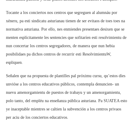
Tocante a los conciertos nos centros que segreguen al alumnáu por
xéneru, pa esti sindicatu asturianau tienen de ser evitaos de toes toes na
normativa asturiana. Por ello, nes enmiendes presentaes desixen que se
menten esplícitamente les sentencies que sofitaríen esti resolvimientu de
nun concertar los centros segregadores, de manera que nun hebia
posibilidaes pa dichos centros de recurrir esti ResolvimientuW,
espliquen.
Señalen que na propuesta de plantilles pal próximu cursu, qu’estos díes
unvióse a los centros educativos públicos, contempla denuncien- un
nuevu amenorgamientu de puestos de trabayu y un amenorgamientu,
polo tanto, del empléu na enseñanza pública asturiana. Pa SUATEA esto
ye inaceptable mientres se caltien la subvención a los centros privaos
per aciu de los conciertos educativos.