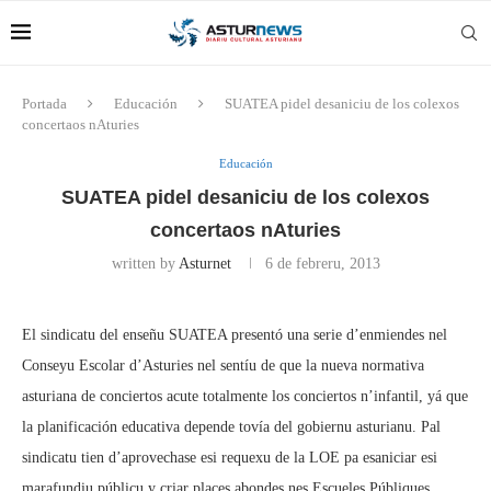
Portada
Educación
SUATEA pidel desaniciu de los colexos
concertaos nAturies
Educación
SUATEA pidel desaniciu de los colexos
concertaos nAturies
written by
Asturnet
6 de febreru, 2013
El sindicatu del enseñu SUATEA presentó una serie d’enmiendes nel
Conseyu Escolar d’Asturies nel sentíu de que la nueva normativa
asturiana de conciertos acute totalmente los conciertos n’infantil, yá que
la planificación educativa depende tovía del gobiernu asturianu. Pal
sindicatu tien d’aprovechase esi requexu de la LOE pa esaniciar esi
marafundiu públicu y criar places abondes nes Escueles Públiques.