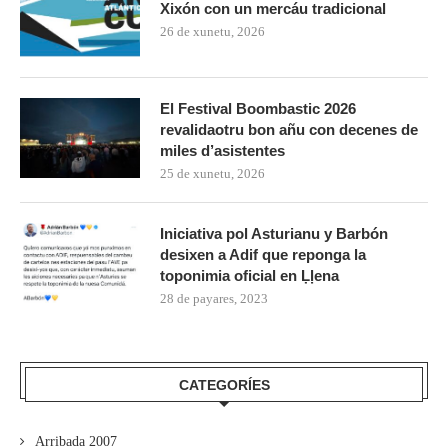
Xixón con un mercáu tradicional
26 de xunetu, 2026
El Festival Boombastic 2026
revalidaotru bon añu con decenes de
miles d’asistentes
25 de xunetu, 2026
Iniciativa pol Asturianu y Barbón
desixen a Adif que reponga la
toponimia oficial en Ḷḷena
28 de payares, 2023
CATEGORÍES
Arribada 2007