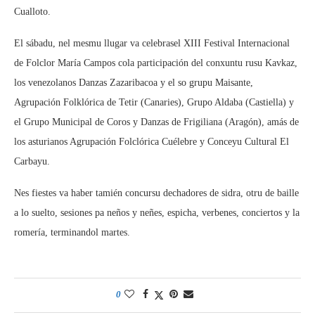
Cualloto.
El sábadu, nel mesmu llugar va celebrasel XIII Festival Internacional
de Folclor María Campos cola participación del conxuntu rusu Kavkaz,
los venezolanos Danzas Zazaribacoa y el so grupu Maisante,
Agrupación Folklórica de Tetir (Canaries), Grupo Aldaba (Castiella) y
el Grupo Municipal de Coros y Danzas de Frigiliana (Aragón), amás de
los asturianos Agrupación Folclórica Cuélebre y Conceyu Cultural El
Carbayu.
Nes fiestes va haber tamién concursu dechadores de sidra, otru de baille
a lo suelto, sesiones pa neños y neñes, espicha, verbenes, conciertos y la
romería, terminandol martes.
0