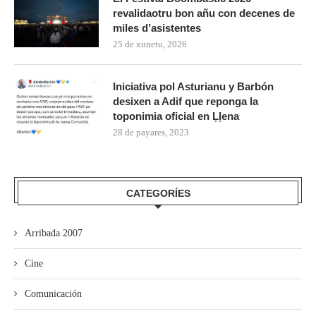
revalidaotru bon añu con decenes de
miles d’asistentes
25 de xunetu, 2026
Iniciativa pol Asturianu y Barbón
desixen a Adif que reponga la
toponimia oficial en Ḷḷena
28 de payares, 2023
CATEGORÍES
Arribada 2007
Cine
Comunicación