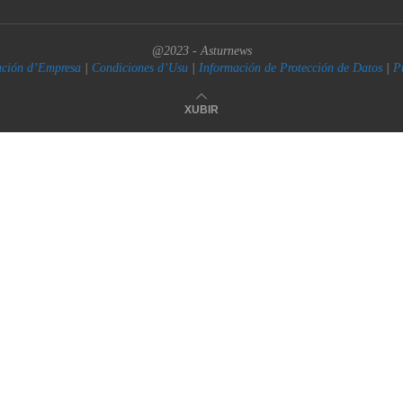
@2023 - Asturnews
ación d’Empresa
|
Condiciones d’Usu
|
Información de Protección de Datos
|
P
XUBIR