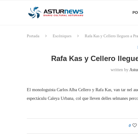
PO
Portada
Escéniques
Rafa Kas y Cellero lleguen a Pra
Rafa Kas y Cellero llegu
written by
Astu
El monologuista Carlos Alba Cellero y Rafa Kas, van tar nel aud
espectáculu Caleya Urbana, col que lleven delles selmanes perco
0