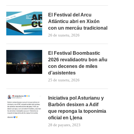
El Festival del Arcu
Atlánticu abri en Xixón
con un mercáu tradicional
26 de xunetu, 2026
El Festival Boombastic
2026 revalidaotru bon añu
con decenes de miles
d’asistentes
25 de xunetu, 2026
Iniciativa pol Asturianu y
Barbón desixen a Adif
El Grupu de Teatro San Félix de
Los estudiantes de Primaria
Valdesoto...
averase al Teatru...
que reponga la toponimia
oficial en Ḷḷena
28 de payares, 2023