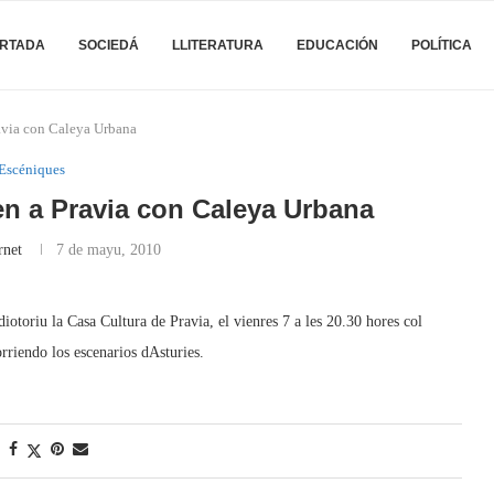
RTADA
SOCIEDÁ
LLITERATURA
EDUCACIÓN
POLÍTICA
via con Caleya Urbana
Escéniques
en a Pravia con Caleya Urbana
rnet
7 de mayu, 2010
iotoriu la Casa Cultura de Pravia, el vienres 7 a les 20.30 hores col
rriendo los escenarios dAsturies.