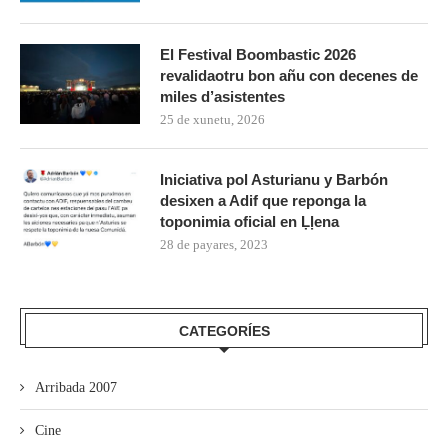
El Festival Boombastic 2026
revalidaotru bon añu con decenes de
miles d’asistentes
25 de xunetu, 2026
Iniciativa pol Asturianu y Barbón
desixen a Adif que reponga la
toponimia oficial en Ḷḷena
28 de payares, 2023
CATEGORÍES
Arribada 2007
Cine