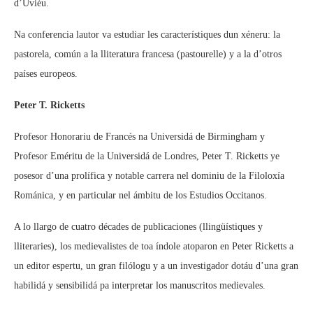
d’Uviéu.
Na conferencia lautor va estudiar les característiques dun xéneru: la
pastorela, común a la lliteratura francesa (pastourelle) y a la d’otros
países europeos.
Peter T. Ricketts
Profesor Honorariu de Francés na Universidá de Birmingham y
Profesor Eméritu de la Universidá de Londres, Peter T. Ricketts ye
posesor d’una prolífica y notable carrera nel dominiu de la Filoloxía
Románica, y en particular nel ámbitu de los Estudios Occitanos.
A lo llargo de cuatro décades de publicaciones (llingüístiques y
lliteraries), los medievalistes de toa índole atoparon en Peter Ricketts a
un editor espertu, un gran filólogu y a un investigador dotáu d’una gran
habilidá y sensibilidá pa interpretar los manuscritos medievales.