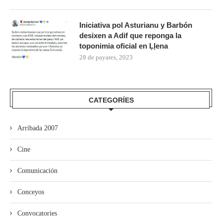
Iniciativa pol Asturianu y Barbón
desixen a Adif que reponga la
toponimia oficial en Ḷḷena
28 de payares, 2023
CATEGORÍES
Arribada 2007
Cine
Comunicación
Conceyos
Convocatories