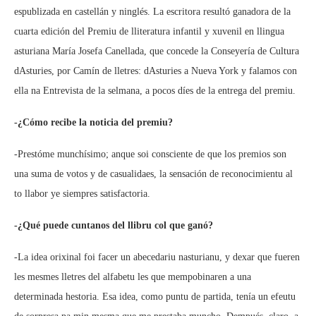
espublizada en castellán y ninglés. La escritora resultó ganadora de la
cuarta edición del Premiu de lliteratura infantil y xuvenil en llingua
asturiana María Josefa Canellada, que concede la Conseyería de Cultura
dAsturies, por Camín de lletres: dAsturies a Nueva York y falamos con
ella na Entrevista de la selmana, a pocos díes de la entrega del premiu.
-¿Cómo recibe la noticia del premiu?
-Prestóme munchísimo; anque soi consciente de que los premios son
una suma de votos y de casualidaes, la sensación de reconocimientu al
to llabor ye siempres satisfactoria.
-¿Qué puede cuntanos del llibru col que ganó?
-La idea orixinal foi facer un abecedariu nasturianu, y dexar que fueren
les mesmes lletres del alfabetu les que mempobinaren a una
determinada hestoria. Esa idea, como puntu de partida, tenía un efeutu