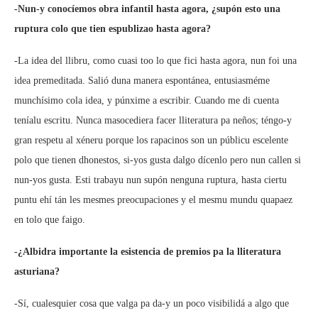
-Nun-y conocíemos obra infantil hasta agora, ¿supón esto una
ruptura colo que tien espublizao hasta agora?
-La idea del llibru, como cuasi too lo que fici hasta agora, nun foi una
idea premeditada. Salió duna manera espontánea, entusiasméme
munchísimo cola idea, y púnxime a escribir. Cuando me di cuenta
teníalu escritu. Nunca masocediera facer lliteratura pa neños; téngo-y
gran respetu al xéneru porque los rapacinos son un públicu escelente
polo que tienen dhonestos, si-yos gusta dalgo dícenlo pero nun callen si
nun-yos gusta. Esti trabayu nun supón nenguna ruptura, hasta ciertu
puntu ehí tán les mesmes preocupaciones y el mesmu mundu quapaez
en tolo que faigo.
-¿Albidra importante la esistencia de premios pa la lliteratura
asturiana?
-Sí, cualesquier cosa que valga pa da-y un poco visibilidá a algo que