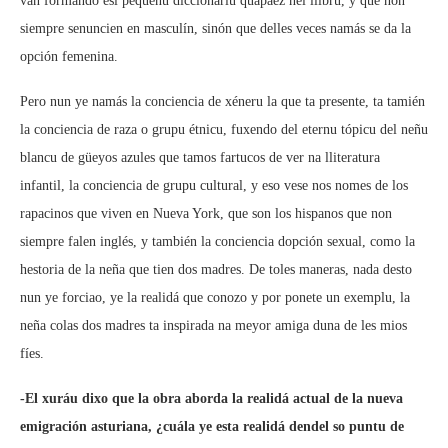
van formando esi pequeñu diccionariu quapaez nel llibru, y que non
siempre senuncien en masculín, sinón que delles veces namás se da la
opción femenina.
Pero nun ye namás la conciencia de xéneru la que ta presente, ta tamién
la conciencia de raza o grupu étnicu, fuxendo del eternu tópicu del neñu
blancu de güeyos azules que tamos fartucos de ver na lliteratura
infantil, la conciencia de grupu cultural, y eso vese nos nomes de los
rapacinos que viven en Nueva York, que son los hispanos que non
siempre falen inglés, y también la conciencia dopción sexual, como la
hestoria de la neña que tien dos madres. De toles maneras, nada desto
nun ye forciao, ye la realidá que conozo y por ponete un exemplu, la
neña colas dos madres ta inspirada na meyor amiga duna de les mios
fíes.
-El xuráu dixo que la obra aborda la realidá actual de la nueva
emigración asturiana, ¿cuála ye esta realidá dendel so puntu de