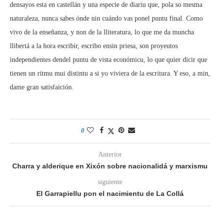
densayos esta en castellán y una especie de diariu que, pola so mesma
naturaleza, nunca sabes ónde nin cuándo vas ponel puntu final. Como
vivo de la enseñanza, y non de la lliteratura, lo que me da muncha
llibertá a la hora escribir, escribo ensin priesa, son proyeutos
independientes dendel puntu de vista económicu, lo que quier dicir que
tienen un ritmu mui distintu a si yo viviera de la escritura. Y eso, a min,
dame gran satisfaición.
0
Anterior
Charra y alderique en Xixón sobre nacionalidá y marxismu
siguiente
El Garrapiellu pon el nacimientu de La Collá