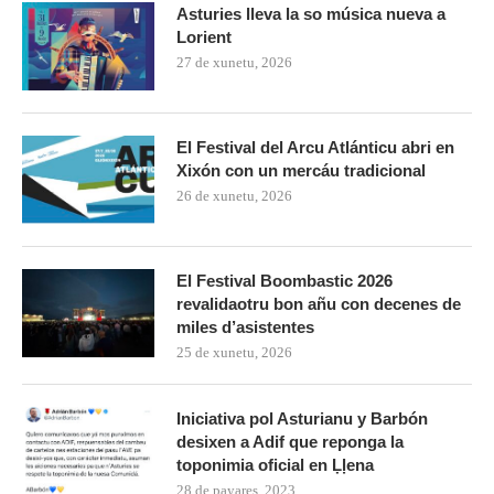
Asturies lleva la so música nueva a
Lorient
27 de xunetu, 2026
El Festival del Arcu Atlánticu abri en
Xixón con un mercáu tradicional
26 de xunetu, 2026
El Festival Boombastic 2026
revalidaotru bon añu con decenes de
miles d’asistentes
25 de xunetu, 2026
Iniciativa pol Asturianu y Barbón
desixen a Adif que reponga la
toponimia oficial en Ḷḷena
28 de payares, 2023