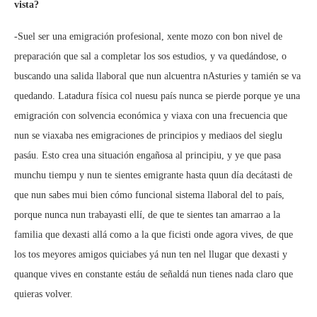
vista?
-Suel ser una emigración profesional, xente mozo con bon nivel de
preparación que sal a completar los sos estudios, y va quedándose, o
buscando una salida llaboral que nun alcuentra nAsturies y tamién se va
quedando. Latadura física col nuesu país nunca se pierde porque ye una
emigración con solvencia económica y viaxa con una frecuencia que
nun se viaxaba nes emigraciones de principios y mediaos del sieglu
pasáu. Esto crea una situación engañosa al principiu, y ye que pasa
munchu tiempu y nun te sientes emigrante hasta quun día decátasti de
que nun sabes mui bien cómo funcional sistema llaboral del to país,
porque nunca nun trabayasti ellí, de que te sientes tan amarrao a la
familia que dexasti allá como a la que ficisti onde agora vives, de que
los tos meyores amigos quiciabes yá nun ten nel llugar que dexasti y
quanque vives en constante estáu de señaldá nun tienes nada claro que
quieras volver.