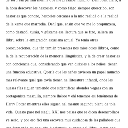
de sorpresa pa min mesma que me prestaba muncho. Dempués, claro, a
la hora descoyer les hestories, y como faigo siempre quescribo, son
hestories que conozo, hestories cercanes a la mio realidá o a la realidá
de la xente que marrodia. Dehí que, ensin que yo me lo propunxera,
como destacól xuráu, y gústame esa llectura que se fizo, saliera un
llibru sobre la emigración asturiana actual. Yo tenía otres
preocupaciones, que tán tamién presentes nos mios otros llibros, como
la de la recuperación de la memoria llingüística, y la de crear hestories
con conciencia que, considerando que van dirixíes a los neños, tienen
una función educativa. Quería que les neñes tuvieren un papel muncho
más relevante quel que tovía tienen na lliteratura infantil, onde les
nueses fíes siguen teniendo que sidentificar abondes vegaes con un
protagonista masculín, siempre lhéroe y ehí tenemos esi fenómenu de
Harry Potter mientres elles siguen nel mesmu segundu planu de tola
vida. Questo pase nel sieglu XXI nos países que se dicen desenrrollaos
ye serio, y por eso fici una escoyeta mui cuidadosa de les pallabres que