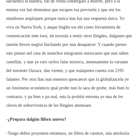
salcuentra la nuestra, tán de verdá condergaes a muerte, pero a la
mesma vez hai elementos que escapen toa previsión y que nin los
estudiosos sespliquen porque nunca nun hai una respuesta única. Yo
vivo en Nueva York, y anque linglés tea ehí como ferramienta de
comunicación ente toos, ún tavezáu a sentir otres llingües, dalgunes que
tamién lleven sieglos lluchando por nun desapaecer. Y cuando pienso
esto pienso nel casu de munchos emigrantes mexicanos que nun saben
castellán, y nun ye raro oyilos falar mixtecu, mesmamente la variante
del noroeste Oaxaca, dau vienen, y que malapenes cuenta con 2195
falantes. Per otru llau nun tenemos quescaecer que la globalización ye
un fenómenu económicu qual probe nun lu saca de probe, más bien lo
contrario, y pa bien o pa mal, esta la probitú estrema ye una de les
claves de sobrevivencia de les llingües amenzaes.
-¿Prepara dalgún llibru nuevu?
-Tengo dellos proyeutos entamaos, un llibru de cuentos, una antoloxía