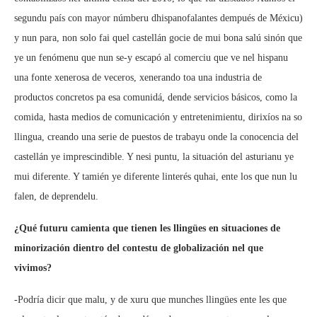
segundu país con mayor númberu dhispanofalantes dempués de Méxicu)
y nun para, non solo fai quel castellán gocie de mui bona salú sinón que
ye un fenómenu que nun se-y escapó al comerciu que ve nel hispanu
una fonte xenerosa de veceros, xenerando toa una industria de
productos concretos pa esa comunidá, dende servicios básicos, como la
comida, hasta medios de comunicación y entretenimientu, dirixíos na so
llingua, creando una serie de puestos de trabayu onde la conocencia del
castellán ye imprescindible. Y nesi puntu, la situación del asturianu ye
mui diferente. Y tamién ye diferente linterés quhai, ente los que nun lu
falen, de deprendelu.
¿Qué futuru camienta que tienen les llingües en situaciones de
minorización dientro del contestu de globalización nel que
vivimos?
-Podría dicir que malu, y de xuru que munches llingües ente les que