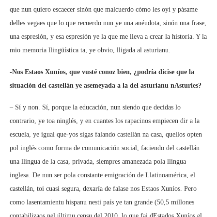
que nun quiero escaecer sinón que malcuerdo cómo les oyí y pásame
delles vegaes que lo que recuerdo nun ye una anéudota, sinón una frase,
una espresión, y esa espresión ye la que me lleva a crear la historia. Y la
mio memoria llingüística ta, ye obvio, lligada al asturianu.
-Nos Estaos Xuníos, que vusté conoz bien, ¿podría dicise que la
situación del castellán ye asemeyada a la del asturianu nAsturies?
– Sí y non. Sí, porque la educación, nun siendo que decidas lo
contrario, ye toa ninglés, y en cuantes los rapacinos empiecen dir a la
escuela, ye igual que-yos sigas falando castellán na casa, quellos opten
pol inglés como forma de comunicación social, faciendo del castellán
una llingua de la casa, privada, siempres amanezada pola llingua
inglesa. De nun ser pola constante emigración de Llatinoamérica, el
castellán, toi cuasi segura, dexaría de falase nos Estaos Xuníos. Pero
como lasentamientu hispanu nesti país ye tan grande (50,5 millones
contabilizaos nel últimu censu del 2010, lo que fai dEstados Xuníos el