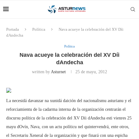
Portada
Política
Nava acueye la celebración del XV Díi
dAndecha
Política
Nava acueye la celebración del XV Díi
dAndecha
written by
Asturnet
25 de mayu, 2012
La necesidá davanzar na xunidá daición del nacionalismu asturianu y el
reforciamientu de la cadarma interna de la organización centrarán el
discursu políticu de la celebración del XV Díi dAndecha esti vienres 25
mayu dOvín, Nava, con un actu políticu nel quintervendrá, ente otros,
el Secretariu Xeneral de la organización y que finará con una espicha