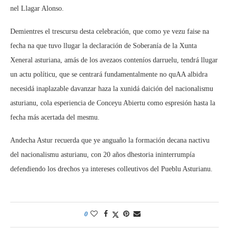
nel Llagar Alonso.
Demientres el trescursu desta celebración, que como ye vezu faise na
fecha na que tuvo llugar la declaración de Soberanía de la Xunta
Xeneral asturiana, amás de los avezaos conteníos darruelu, tendrá llugar
un actu políticu, que se centrará fundamentalmente no quAA albidra
necesidá inaplazable davanzar haza la xunidá daición del nacionalismu
asturianu, cola esperiencia de Conceyu Abiertu como espresión hasta la
fecha más acertada del mesmu.
Andecha Astur recuerda que ye anguaño la formación decana nactivu
del nacionalismu asturianu, con 20 años dhestoria ininterrumpía
defendiendo los drechos ya intereses colleutivos del Pueblu Asturianu.
0