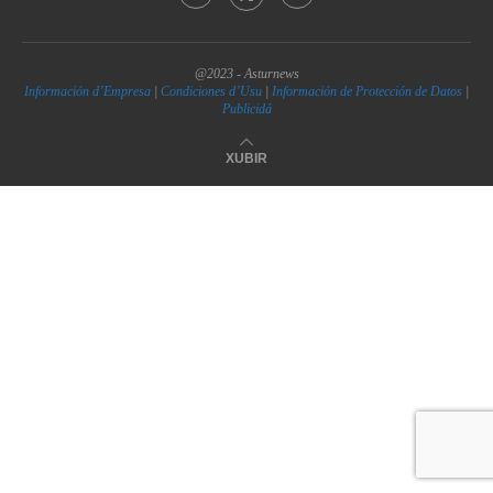
@2023 - Asturnews
Información d’Empresa
|
Condiciones d’Usu
|
Información de Protección de Datos
|
Publicidá
XUBIR