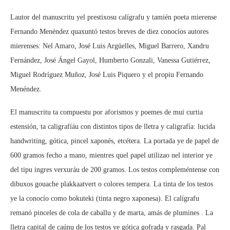
Lautor del manuscritu yel prestixosu calígrafu y tamién poeta mierense
Fernando Menéndez quaxuntó testos breves de diez conocíos autores
mierenses: Nel Amaro, José Luis Argüelles, Miguel Barrero, Xandru
Fernández, José Ángel Gayol, Humberto Gonzali, Vanessa Gutiérrez,
Miguel Rodríguez Muñoz, José Luis Piquero y el propiu Fernando
Menéndez.
El manuscritu ta compuestu por aforismos y poemes de mui curtia
estensión, ta caligrafíáu con distintos tipos de lletra y caligrafía: lucida
handwriting, gótica, pincel xaponés, etcétera. La portada ye de papel de
600 gramos fecho a mano, mientres quel papel utilizao nel interior ye
del tipu ingres verxuráu de 200 gramos. Los testos compleméntense con
dibuxos gouache plakkaatvert o colores tempera. La tinta de los testos
ye la conocío como bokuteki (tinta negro xaponesa). El calígrafu
remanó pinceles de cola de caballu y de marta, amás de plumines . La
lletra capital de caúnu de los testos ye gótica gofrada y rasgada. Pal