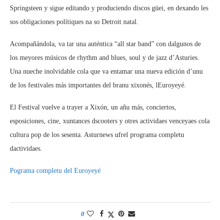
Springsteen y sigue editando y produciendo discos güei, en dexando les
sos obligaciones polítiques na so Detroit natal.
Acompañándola, va tar una auténtica “all star band” con dalgunos de
los meyores músicos de rhythm and blues, soul y de jazz d’Asturies.
Una nueche inolvidable cola que va entamar una nueva edición d’unu
de los festivales más importantes del branu xixonés, lEuroyeyé.
El Festival vuelve a trayer a Xixón, un añu más, conciertos,
esposiciones, cine, xuntances dscooters y otres actividaes venceyaes cola
cultura pop de los sesenta. Asturnews ufrel programa completu
dactividaes.
Pograma completu del Euroyeyé
0