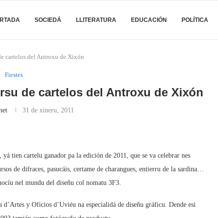
RTADA
SOCIEDÁ
LLITERATURA
EDUCACIÓN
POLÍTICA
de cartelos del Antroxu de Xixón
Fiestes
rsu de cartelos del Antroxu de Xixón
net
31 de xineru, 2011
 yá tien cartelu ganador pa la edición de 2011, que se va celebrar nes
rsos de difraces, pasucáis, certame de charangues, entierru de la sardina…
ocíu nel mundu del diseñu col nomatu 3F3.
a d’Artes y Oficios d’Uviéu na especialidá de diseñu gráficu. Dende esi