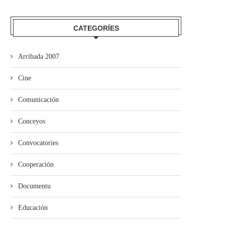
elven los Taragaños del Cofrade
‘Güei sálese’ diseña una
CATEGORÍES
a Uviéu
programación especial p
Selmana...
Arribada 2007
Cine
Comunicación
Conceyos
Convocatories
Cooperación
Documentu
Educación