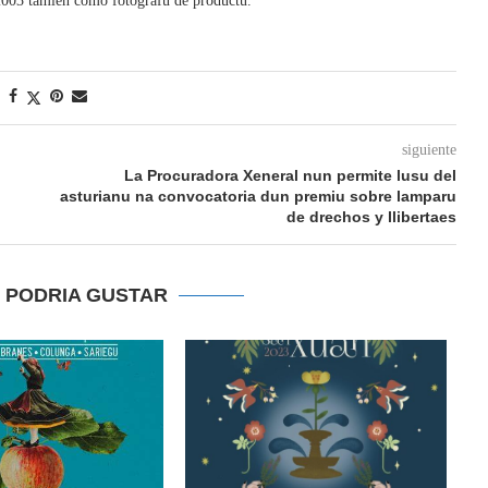
003 tamién como fotógrafu de productu.
siguiente
La Procuradora Xeneral nun permite lusu del
asturianu na convocatoria dun premiu sobre lamparu
de drechos y llibertaes
E PODRIA GUSTAR