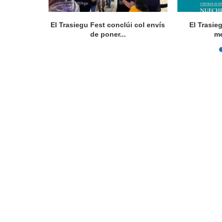
rte 36.000
El Trasiegu Fest conclúi col envís
El Trasie
ios
de poner...
me