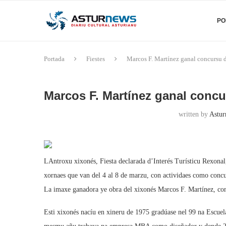
PO
Portada
Fiestes
Marcos F. Martínez ganal concursu 
Marcos F. Martínez ganal concu
written by
Astur
LAntroxu xixonés, Fiesta declarada d’Interés Turísticu Rexonal,
xornaes que van del 4 al 8 de marzu, con actividaes como concu
La imaxe ganadora ye obra del xixonés Marcos F. Martínez, con
Esti xixonés nacíu en xineru de 1975 gradúase nel 99 na Escuel