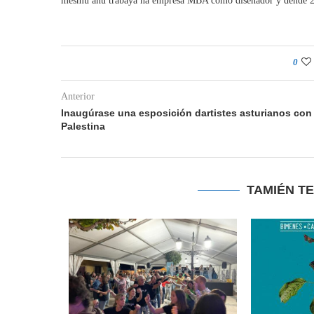
mesmu añu trabaya na empresa MBA como diseñador y dende 2
0
Anterior
Inaugúrase una esposición dartistes asturianos con
Palestina
TAMIÉN T