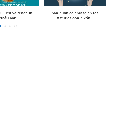
gu Fest va tener un
San Xuan celebrase en toa
Vu
rcáu con...
Asturies con Xixón...