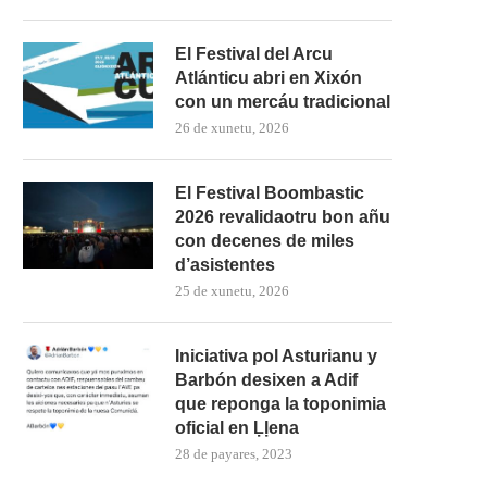
El Festival del Arcu
Atlánticu abri en Xixón
con un mercáu tradicional
26 de xunetu, 2026
El Festival Boombastic
2026 revalidaotru bon añu
con decenes de miles
d’asistentes
25 de xunetu, 2026
Iniciativa pol Asturianu y
Barbón desixen a Adif
que reponga la toponimia
oficial en Ḷḷena
28 de payares, 2023