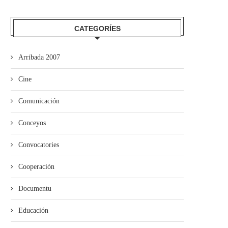
mando Son amuesa’l nuevu folk
El Trasiegu Fest va tener 
asturiano
mercáu con...
CATEGORÍES
Arribada 2007
Cine
Comunicación
Conceyos
Convocatories
Cooperación
Documentu
Educación