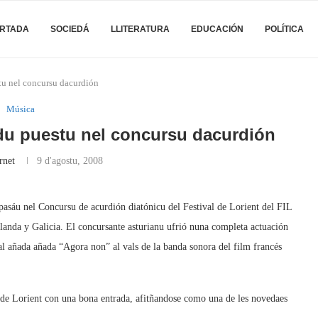
RTADA
SOCIEDÁ
LLITERATURA
EDUCACIÓN
POLÍTICA
u nel concursu dacurdión
Música
u puestu nel concursu dacurdión
rnet
9 d'agostu, 2008
asáu nel Concursu de acurdión diatónicu del Festival de Lorient del FIL
landa y Galicia. El concursante asturianu ufrió nuna completa actuación
al añada añada “Agora non” al vals de la banda sonora del film francés
 de Lorient con una bona entrada, afitñandose como una de les novedaes