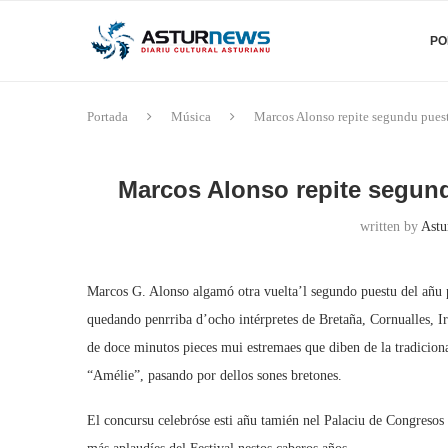
PO
Portada
Música
Marcos Alonso repite segundu puest
Marcos Alonso repite segund
written by
Astu
Marcos G. Alonso algamó otra vuelta’l segundo puestu del añu p
quedando penrriba d’ocho intérpretes de Bretaña, Cornualles, Ir
de doce minutos pieces mui estremaes que diben de la tradicion
“Amélie”, pasando por dellos sones bretones.
El concursu celebróse esti añu tamién nel Palaciu de Congresos