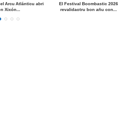
del Arcu Atlánticu abri
El Festival Boombastic 2026
Se
en Xixón...
revalidaotru bon añu con...