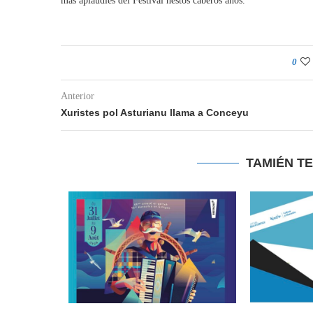
más aplaudíes del Festival nestos caberos años.
0
Anterior
Xuristes pol Asturianu llama a Conceyu
TAMIÉN T