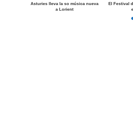
a en Lorient
Asturies lleva la so música nueva
El Festival 
nada...
a Lorient