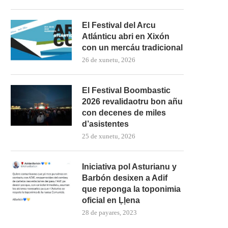
El Festival del Arcu
Atlánticu abri en Xixón
con un mercáu tradicional
26 de xunetu, 2026
El Festival Boombastic
2026 revalidaotru bon añu
con decenes de miles
d’asistentes
25 de xunetu, 2026
Iniciativa pol Asturianu y
Barbón desixen a Adif
que reponga la toponimia
oficial en Ḷḷena
28 de payares, 2023