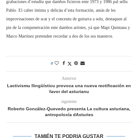
grabaciones d’estudiu que dambos ficieron ente 1973 y 1986 pal sellu
Pablo. El calter íntimu y delicáu d’esta formación, amás de les
improvisaciones de scat y el conceutu de guitarra a solu, destaquen al
pie de la compenetración ente dambos artistes, yá que Mapi Quintana y
Marco Martínez pretenden recordar a dos de los sos maestros.
0
Anterior
Lactivismu llingüísticu provoca una nueva rectificación en
favor del asturianu
siguiente
Roberto González-Quevedo presenta La cultura asturiana,
antropoloxía dAsturies
TAMIÉN TE PODRIA GUSTAR