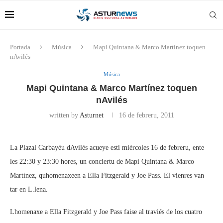
Portada
Música
Mapi Quintana & Marco Martínez toquen
nAvilés
Música
Mapi Quintana & Marco Martínez toquen
nAvilés
written by
Asturnet
16 de febreru, 2011
La Plazal Carbayéu dAvilés acueye esti miércoles 16 de febreru, ente
les 22:30 y 23:30 hores, un conciertu de Mapi Quintana & Marco
Martínez, quhomenaxeen a Ella Fitzgerald y Joe Pass. El vienres van
tar en L.lena.
Lhomenaxe a Ella Fitzgerald y Joe Pass faise al traviés de los cuatro