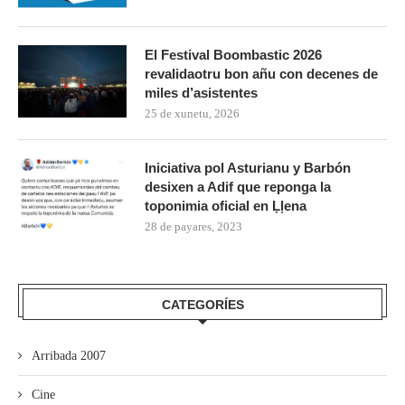
El Festival Boombastic 2026
revalidaotru bon añu con decenes de
miles d’asistentes
25 de xunetu, 2026
Iniciativa pol Asturianu y Barbón
desixen a Adif que reponga la
toponimia oficial en Ḷḷena
28 de payares, 2023
CATEGORÍES
Arribada 2007
Cine