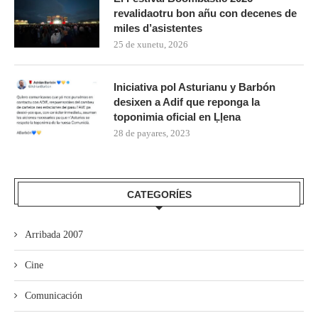
revalidaotru bon añu con decenes de
miles d’asistentes
25 de xunetu, 2026
Iniciativa pol Asturianu y Barbón
desixen a Adif que reponga la
toponimia oficial en Ḷḷena
28 de payares, 2023
CATEGORÍES
Arribada 2007
Cine
Comunicación