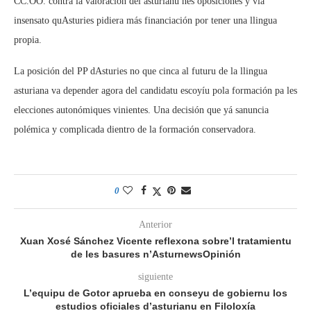
CC.OO. contra la valoración del asturianu nes oposiciones y vía
insensato quAsturies pidiera más financiación por tener una llingua
propia.
La posición del PP dAsturies no que cinca al futuru de la llingua
asturiana va depender agora del candidatu escoyíu pola formación pa les
elecciones autonómiques vinientes. Una decisión que yá sanuncia
polémica y complicada dientro de la formación conservadora.
0
Anterior
Xuan Xosé Sánchez Vicente reflexona sobre’l tratamientu
de les basures n’AsturnewsOpinión
siguiente
L’equipu de Gotor aprueba en conseyu de gobiernu los
estudios oficiales d’asturianu en Filoloxía