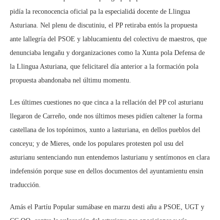
pidía la reconocencia oficial pa la especialidá docente de Llingua
Asturiana. Nel plenu de discutiniu, el PP retiraba entós la propuesta
ante lallegría del PSOE y lablucamientu del colectivu de maestros, que
denunciaba lengañu y dorganizaciones como la Xunta pola Defensa de
la Llingua Asturiana, que felicitarel día anterior a la formación pola
propuesta abandonaba nel últimu momentu.
Les últimes cuestiones no que cinca a la rellación del PP col asturianu
llegaron de Carreño, onde nos últimos meses pidíen caltener la forma
castellana de los topónimos, xunto a lasturiana, en dellos pueblos del
conceyu; y de Mieres, onde los populares protesten pol usu del
asturianu sentenciando nun entendemos lasturianu y sentímonos en clara
indefensión porque suse en dellos documentos del ayuntamientu ensin
traducción.
Amás el Partíu Popular sumábase en marzu desti añu a PSOE, UGT y