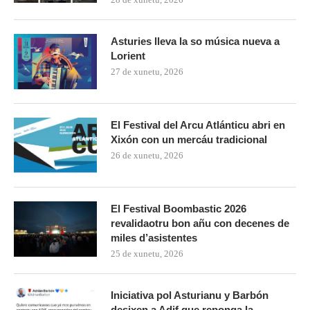
Asturies lleva la so música nueva a
Lorient
27 de xunetu, 2026
El Festival del Arcu Atlánticu abri en
Xixón con un mercáu tradicional
26 de xunetu, 2026
El Festival Boombastic 2026
revalidaotru bon añu con decenes de
miles d’asistentes
25 de xunetu, 2026
Iniciativa pol Asturianu y Barbón
desixen a Adif que reponga la