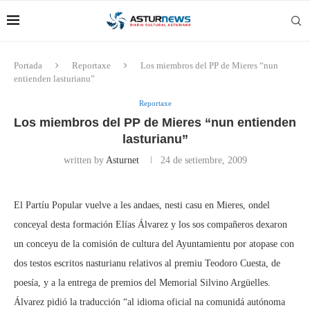
Portada
Reportaxe
Los miembros del PP de Mieres “nun
entienden lasturianu”
Reportaxe
Los miembros del PP de Mieres “nun entienden
lasturianu”
written by
Asturnet
24 de setiembre, 2009
El Partíu Popular vuelve a les andaes, nesti casu en Mieres, ondel
conceyal desta formación Elías Álvarez y los sos compañeros dexaron
un conceyu de la comisión de cultura del Ayuntamientu por atopase con
dos testos escritos nasturianu relativos al premiu Teodoro Cuesta, de
poesía, y a la entrega de premios del Memorial Silvino Argüelles.
Álvarez pidió la traducción “al idioma oficial na comunidá autónoma