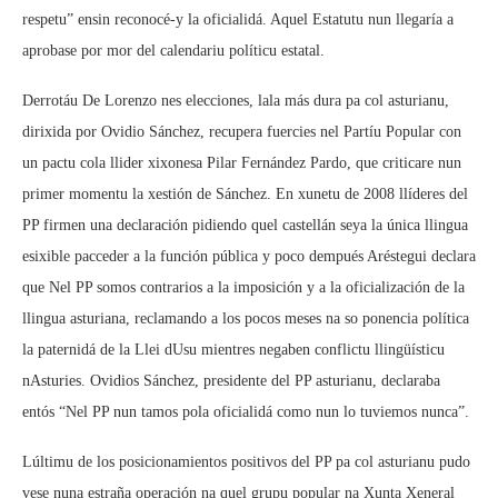
respetu” ensin reconocé-y la oficialidá. Aquel Estatutu nun llegaría a
aprobase por mor del calendariu políticu estatal.
Derrotáu De Lorenzo nes elecciones, lala más dura pa col asturianu,
dirixida por Ovidio Sánchez, recupera fuercies nel Partíu Popular con
un pactu cola llider xixonesa Pilar Fernández Pardo, que criticare nun
primer momentu la xestión de Sánchez. En xunetu de 2008 llíderes del
PP firmen una declaración pidiendo quel castellán seya la única llingua
esixible pacceder a la función pública y poco dempués Aréstegui declara
que Nel PP somos contrarios a la imposición y a la oficialización de la
llingua asturiana, reclamando a los pocos meses na so ponencia política
la paternidá de la Llei dUsu mientres negaben conflictu llingüísticu
nAsturies. Ovidios Sánchez, presidente del PP asturianu, declaraba
entós “Nel PP nun tamos pola oficialidá como nun lo tuviemos nunca”.
Lúltimu de los posicionamientos positivos del PP pa col asturianu pudo
vese nuna estraña operación na quel grupu popular na Xunta Xeneral