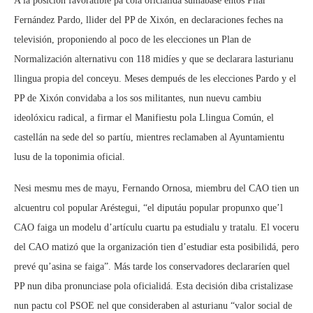
A la posición favoratible pa cola oficialidá sumábase entós Pilar
Fernández Pardo, llider del PP de Xixón, en declaraciones feches na
televisión, proponiendo al poco de les elecciones un Plan de
Normalización alternativu con 118 midíes y que se declarara lasturianu
llingua propia del conceyu. Meses dempués de les elecciones Pardo y el
PP de Xixón convidaba a los sos militantes, nun nuevu cambiu
ideolóxicu radical, a firmar el Manifiestu pola Llingua Común, el
castellán na sede del so partíu, mientres reclamaben al Ayuntamientu
lusu de la toponimia oficial.
Nesi mesmu mes de mayu, Fernando Ornosa, miembru del CAO tien un
alcuentru col popular Aréstegui, “el diputáu popular propunxo que’l
CAO faiga un modelu d’artículu cuartu pa estudialu y tratalu. El voceru
del CAO matizó que la organización tien d’estudiar esta posibilidá, pero
prevé qu’asina se faiga”. Más tarde los conservadores declararíen quel
PP nun diba pronunciase pola oficialidá. Esta decisión diba cristalizase
nun pactu col PSOE nel que consideraben al asturianu “valor social de