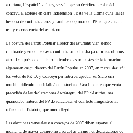
asturiana, l’español” y al negase-y la opción decidieron colar del
conceyu al atopase en clara indefensión”. Esta ye la última duna llarga
hestoria de contradicciones y cambios dopinión del PP no que cinca al
usu y reconocencia del asturianu.
La postura del Partíu Popular alredor del asturianu vien siendo
cambiante y en dellos casos contradictoria dun día pa otru nos últimos
años. Dempués de que dellos miembros asturianistes de la formación
algamaren cargu dientro del Partíu Popular en 2007, en marzu desi añu
los votos de PP, IX y Conceyu permitieron aprobar en Siero una
moción pidiendo la oficialidá del asturianu. Una iniciativa que venía
precedida de les declaraciones dAréstegui, del PP dAsturies, nes
quamosaba linterés del PP de solucionar el conflictu llingüísticu na
reforma del Estatutu, que nunca llegó.
Les elecciones xenerales y a conceyos de 2007 diben suponer el
momentu de mayor compromisu pa col asturianu nes declaraciones de