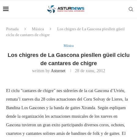
Portada
Música
Los chigres de La Gascona piesllen güeil
ciclu de cantares de chigre
Música
Los chigres de La Gascona piesllen güeil ciclu
de cantares de chigre
written by
Asturnet
28 de xunu, 2012
El ciclu “cantares de chigre” nes sidreríes de la cai Gascona d’Uviéu,
remata’l xueves dia 28 coles actuaciones del Coru Solvay de Lieres, la
Bandina Los Gascones y la banda de gaites Xiranda. Según espliquen
dende la organización les actuaciones musicales de los xueves en
Gascona tuvieron un gran exito participando diversos coros, ochotes,
cuartetos y cantantes solistes amás de bandines de folk y de gaites. El