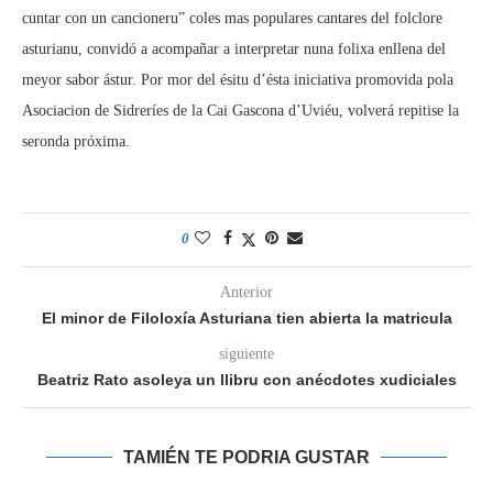
cuntar con un cancioneru” coles mas populares cantares del folclore
asturianu, convidó a acompañar a interpretar nuna folixa enllena del
meyor sabor ástur. Por mor del ésitu d’ésta iniciativa promovida pola
Asociacion de Sidreríes de la Cai Gascona d’Uviéu, volverá repitise la
seronda próxima.
0
Anterior
El minor de Filoloxía Asturiana tien abierta la matricula
siguiente
Beatriz Rato asoleya un llibru con anécdotes xudiciales
TAMIÉN TE PODRIA GUSTAR