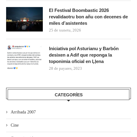
El Festival Boombastic 2026
revalidaotru bon añu con decenes de
miles d’asistentes
25 de xunetu, 2026
Iniciativa pol Asturianu y Barbón
desixen a Adif que reponga la
toponimia oficial en Ḷḷena
28 de payares, 2023
CATEGORÍES
Arribada 2007
Cine