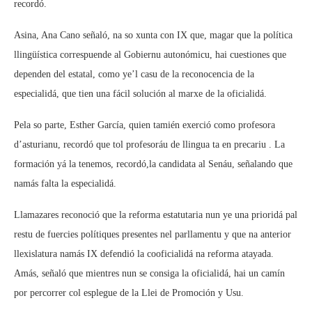
recordó.
Asina, Ana Cano señaló, na so xunta con IX que, magar que la política
llingüística correspuende al Gobiernu autonómicu, hai cuestiones que
dependen del estatal, como ye’l casu de la reconocencia de la
especialidá, que tien una fácil solución al marxe de la oficialidá.
Pela so parte, Esther García, quien tamién exerció como profesora
d’asturianu, recordó que tol profesoráu de llingua ta en precariu . La
formación yá la tenemos, recordó,la candidata al Senáu, señalando que
namás falta la especialidá.
Llamazares reconoció que la reforma estatutaria nun ye una prioridá pal
restu de fuercies polítiques presentes nel parllamentu y que na anterior
llexislatura namás IX defendió la cooficialidá na reforma atayada.
Amás, señaló que mientres nun se consiga la oficialidá, hai un camín
por percorrer col esplegue de la Llei de Promoción y Usu.