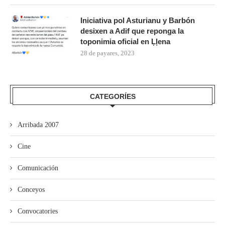
Iniciativa pol Asturianu y Barbón
desixen a Adif que reponga la
toponimia oficial en Ḷḷena
28 de payares, 2023
CATEGORÍES
Arribada 2007
Cine
Comunicación
Conceyos
Convocatories