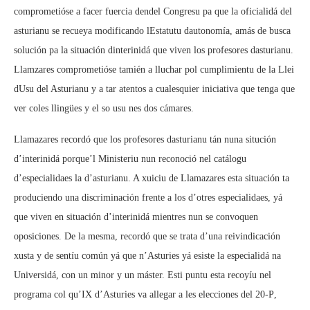
comprometióse a facer fuercia dendel Congresu pa que la oficialidá del
asturianu se recueya modificando lEstatutu dautonomía, amás de busca
solución pa la situación dinterinidá que viven los profesores dasturianu.
Llamzares comprometióse tamién a lluchar pol cumplimientu de la Llei
dUsu del Asturianu y a tar atentos a cualesquier iniciativa que tenga que
ver coles llingües y el so usu nes dos cámares.
Llamazares recordó que los profesores dasturianu tán nuna situción
d’interinidá porque’l Ministeriu nun reconoció nel catálogu
d’especialidaes la d’asturianu. A xuiciu de Llamazares esta situación ta
produciendo una discriminación frente a los d’otres especialidaes, yá
que viven en situación d’interinidá mientres nun se convoquen
oposiciones. De la mesma, recordó que se trata d’una reivindicación
xusta y de sentíu común yá que n’Asturies yá esiste la especialidá na
Universidá, con un minor y un máster. Esti puntu esta recoyíu nel
programa col qu’IX d’Asturies va allegar a les elecciones del 20-P,