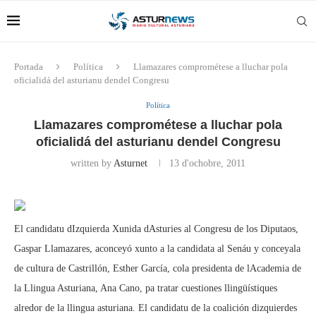
Portada
Política
Llamazares comprométese a lluchar pola
oficialidá del asturianu dendel Congresu
Política
Llamazares comprométese a lluchar pola
oficialidá del asturianu dendel Congresu
written by
Asturnet
13 d'ochobre, 2011
El candidatu dIzquierda Xunida dAsturies al Congresu de los Diputaos,
Gaspar Llamazares, aconceyó xunto a la candidata al Senáu y conceyala
de cultura de Castrillón, Esther García, cola presidenta de lAcademia de
la Llingua Asturiana, Ana Cano, pa tratar cuestiones llingüístiques
alredor de la llingua asturiana. El candidatu de la coalición dizquierdes