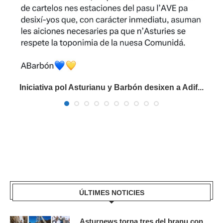
Iniciativa pol Asturianu y Barbón desixen a Adif...
ÚLTIMES NOTICIES
Asturnews torna tres del branu con