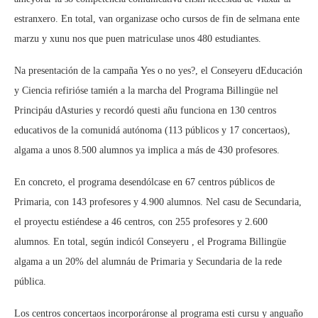
estranxero. En total, van organizase ocho cursos de fin de selmana ente
marzu y xunu nos que puen matriculase unos 480 estudiantes.
Na presentación de la campaña Yes o no yes?, el Conseyeru dEducación
y Ciencia refirióse tamién a la marcha del Programa Billingüe nel
Principáu dAsturies y recordó questi añu funciona en 130 centros
educativos de la comunidá autónoma (113 públicos y 17 concertaos),
algama a unos 8.500 alumnos ya implica a más de 430 profesores.
En concreto, el programa desendólcase en 67 centros públicos de
Primaria, con 143 profesores y 4.900 alumnos. Nel casu de Secundaria,
el proyectu estiéndese a 46 centros, con 255 profesores y 2.600
alumnos. En total, según indicól Conseyeru , el Programa Billingüe
algama a un 20% del alumnáu de Primaria y Secundaria de la rede
pública.
Los centros concertaos incorporáronse al programa esti cursu y anguaño