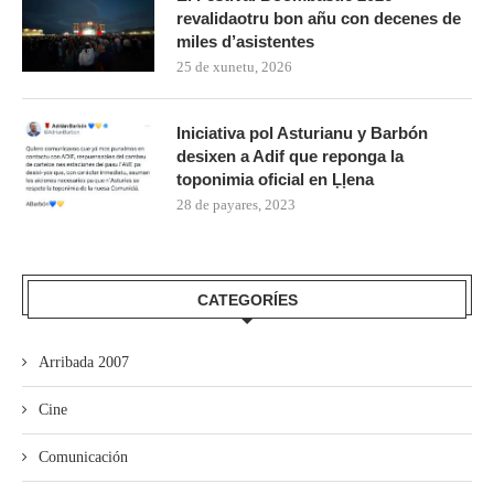
revalidaotru bon añu con decenes de
miles d’asistentes
25 de xunetu, 2026
Iniciativa pol Asturianu y Barbón
desixen a Adif que reponga la
toponimia oficial en Ḷḷena
28 de payares, 2023
CATEGORÍES
Arribada 2007
Cine
Comunicación