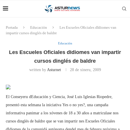
Portada
Educación
Les Escueles Oficiales dIdiomes van
impartir cursos dinglés de baldre
Educación
Les Escueles Oficiales dIdiomes van impartir
cursos dinglés de baldre
written by
Asturnet
28 de xineru, 2009
El Conseyeru dEducación y Ciencia, José Luis Iglesias Riopedre,
presentó esta selmana la iniciativa Yes o no yes?, una campaña
informativa panimar a los xóvenes de 18 a 30 años a matriculase nos
cursos dinglés de baldre que se van impartir nes Escueles Oficiales
dIdiomes de la comunidá autónoma dendel mes de febreru próximu a