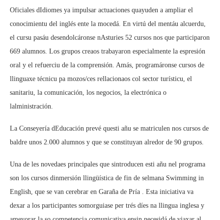
Oficiales dIdiomes ya impulsar actuaciones quayuden a ampliar el
conocimientu del inglés ente la mocedá. En virtú del mentáu alcuerdu,
el cursu pasáu desendolcáronse nAsturies 52 cursos nos que participaron
669 alumnos. Los grupos creaos trabayaron especialmente la espresión
oral y el refuerciu de la comprensión. Amás, programáronse cursos de
llinguaxe técnicu pa mozos/ces rellacionaos col sector turísticu, el
sanitariu, la comunicación, los negocios, la electrónica o
lalministración.
La Conseyería dEducación prevé questi añu se matriculen nos cursos de
baldre unos 2.000 alumnos y que se constituyan alredor de 90 grupos.
Una de les novedaes principales que sintroducen esti añu nel programa
son los cursos dinmersión llingüística de fin de selmana Swimming in
English, que se van cerebrar en Garaña de Pría . Esta iniciativa va
dexar a los participantes somorguiase per trés díes na llingua inglesa y
ameyorar la so competencia comunicativa ensin necesidá de viaxar al