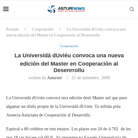
Portada
Cooperación
La Universidá dUviéu convoca una
nueva edición del Master en Cooperación al Desenrrollu
Cooperación
La Universidá dUviéu convoca una nueva
edición del Master en Cooperación al
Desenrrollu
written by
Asturnet
22 de setiembre, 2008
La Universidá dUviéu convoca otra edición desti Master nel que pues
algamar un títulu propiu de la Universidá dUviéu. Ta sofitáu pola
Axencia Asturiana de Cooperación al Desarrollu.
Equival a 60 créditos en tres estayes. Les places son 24 de 4.702  de les
que 18 tan becaes col 60 %. Va impartise na Escuela Universitaria de