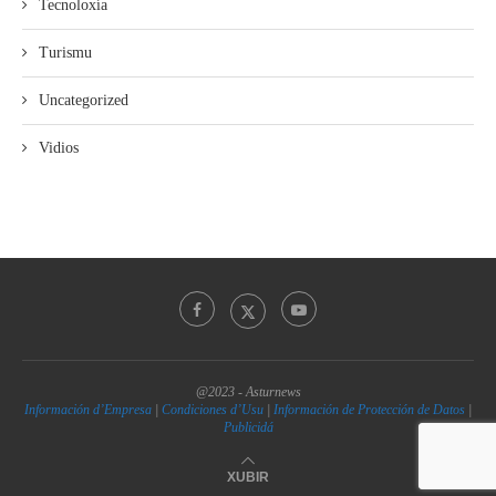
Tecnoloxía
Turismu
Uncategorized
Vidios
@2023 - Asturnews
Información d’Empresa
|
Condiciones d’Usu
|
Información de Protección de Datos
|
Publicidá
XUBIR