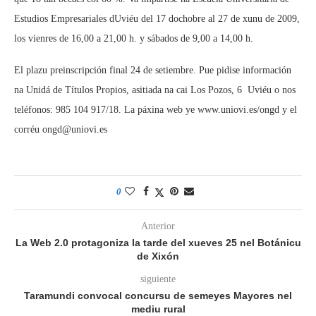
Estudios Empresariales dUviéu del 17 dochobre al 27 de xunu de 2009,
los vienres de 16,00 a 21,00 h. y sábados de 9,00 a 14,00 h.
El plazu preinscripción final 24 de setiembre. Pue pidise información
na Unidá de Títulos Propios, asitiada na cai Los Pozos, 6  Uviéu o nos
teléfonos: 985 104 917/18. La páxina web ye www.uniovi.es/ongd y el
corréu ongd@uniovi.es
0
Anterior
La Web 2.0 protagoniza la tarde del xueves 25 nel Botánicu
de Xixón
siguiente
Taramundi convocal concursu de semeyes Mayores nel
mediu rural