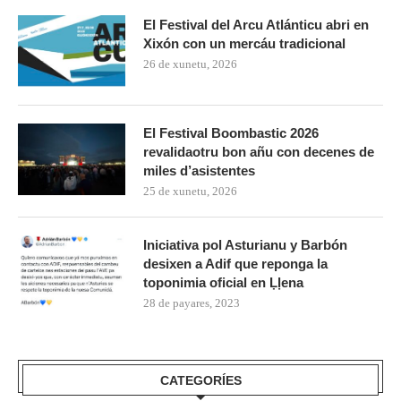
El Festival del Arcu Atlánticu abri en
Xixón con un mercáu tradicional
26 de xunetu, 2026
El Festival Boombastic 2026
revalidaotru bon añu con decenes de
miles d’asistentes
25 de xunetu, 2026
Iniciativa pol Asturianu y Barbón
desixen a Adif que reponga la
toponimia oficial en Ḷḷena
28 de payares, 2023
CATEGORÍES