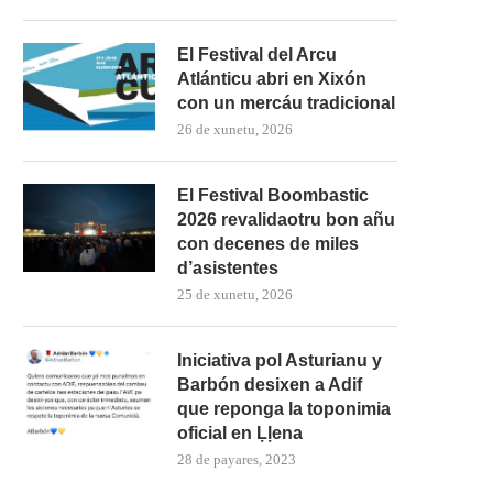
El Festival del Arcu
Atlánticu abri en Xixón
con un mercáu tradicional
26 de xunetu, 2026
El Festival Boombastic
2026 revalidaotru bon añu
con decenes de miles
d’asistentes
25 de xunetu, 2026
Iniciativa pol Asturianu y
Barbón desixen a Adif
que reponga la toponimia
oficial en Ḷḷena
28 de payares, 2023