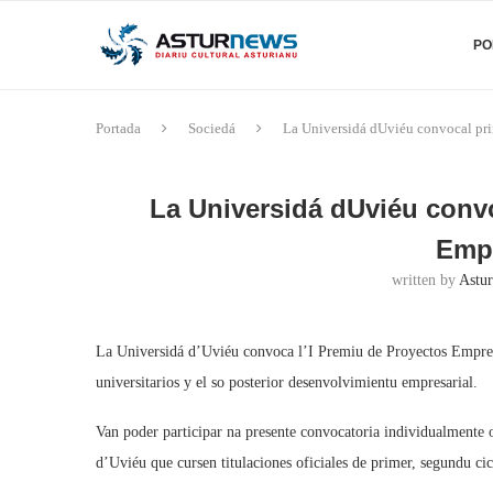
PO
Portada
Sociedá
La Universidá dUviéu convocal pr
La Universidá dUviéu conv
Empr
written by
Astur
La Universidá d’Uviéu convoca l’I Premiu de Proyectos Empresari
universitarios y el so posterior desenvolvimientu empresarial.
Van poder participar na presente convocatoria individualmente 
d’Uviéu que cursen titulaciones oficiales de primer, segundu ci