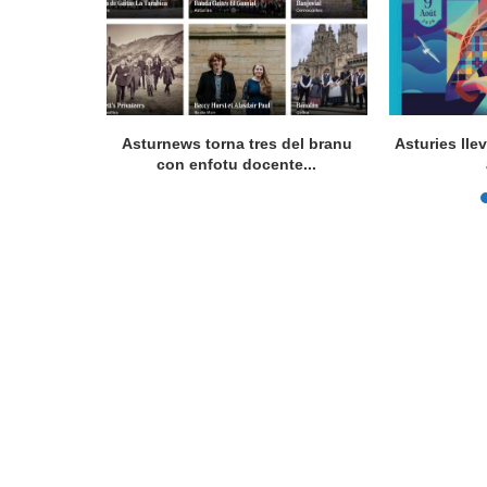
a en Lorient
Asturnews torna tres del branu
Asturies lle
nada...
con enfotu docente...