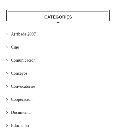
CATEGORÍES
Arribada 2007
El Festival Boombastic 2026
Iniciativa pol Asturianu y Ba
revalidaotru bon añu con...
desixen a Adif...
Cine
Comunicación
Conceyos
Convocatories
Cooperación
Documentu
Educación