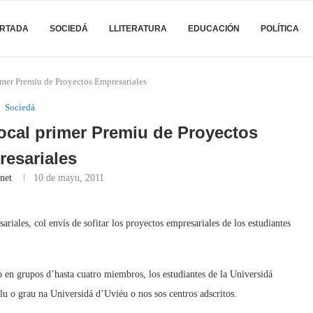
RTADA
SOCIEDÁ
LLITERATURA
EDUCACIÓN
POLÍTICA
imer Premiu de Proyectos Empresariales
Sociedá
ocal primer Premiu de Proyectos
esariales
net
10 de mayu, 2011
ales, col envís de sofitar los proyectos empresariales de los estudiantes
o en grupos d’hasta cuatro miembros, los estudiantes de la Universidá
clu o grau na Universidá d’Uviéu o nos sos centros adscritos.