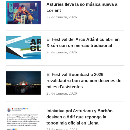
Asturies lleva la so música nueva a
Lorient
27 de xunetu, 2026
El Festival del Arcu Atlánticu abri en
Xixón con un mercáu tradicional
26 de xunetu, 2026
El Festival Boombastic 2026
revalidaotru bon añu con decenes de
miles d’asistentes
25 de xunetu, 2026
Iniciativa pol Asturianu y Barbón
desixen a Adif que reponga la
toponimia oficial en Ḷḷena
28 de payares, 2023