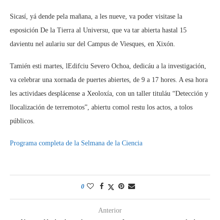
Sicasí, yá dende pela mañana, a les nueve, va poder visitase la
esposición De la Tierra al Universu, que va tar abierta hastal 15
davientu nel aulariu sur del Campus de Viesques, en Xixón.
Tamién esti martes, lEdifciu Severo Ochoa, dedicáu a la investigación,
va celebrar una xornada de puertes abiertes, de 9 a 17 hores. A esa hora
les actividaes desplácense a Xeoloxía, con un taller tituláu “Detección y
llocalización de terremotos”, abiertu comol restu los actos, a tolos
públicos.
Programa completa de la Selmana de la Ciencia
0
Anterior