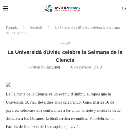
Portada
Sociedá
La Universidá dUviéu celebra la Selmana
de la Ciencia
Sociedá
La Universidá dUviéu celebra la Selmana de la
Ciencia
written by
Asturnet
16 de payares, 2010
La Selmana de la Ciencia ye un eventu d’ámbitu européu que la
Universidá dUviéu lleva diez años celebrando. Güei, martes 16 de
payares, celébrase una conferencia a les cinco la siete y media la tarde,
dedicada a los Oceanos: la biodiversidá escondida. Va celebrase na
Facultá de Xeoloxía de Llamaquique, nUviéu.