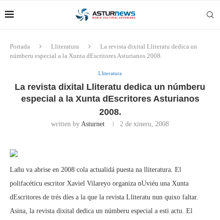
Portada
Lliteratura
La revista dixital Lliteratu dedica un
númberu especial a la Xunta dEscritores Asturianos 2008.
Lliteratura
La revista dixital Lliteratu dedica un númberu
especial a la Xunta dEscritores Asturianos
2008.
written by
Asturnet
2 de xineru, 2008
Lañu va abrise en 2008 cola actualidá puesta na lliteratura. El
polifacéticu escritor Xaviel Vilareyo organiza nUviéu una Xunta
dEscritores de trés díes a la que la revista Lliteratu nun quixo faltar.
Asina, la revista dixital dedica un númberu especial a esti actu. El