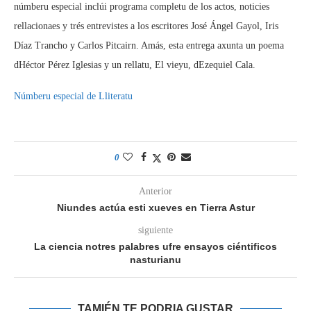
númberu especial inclúi programa completu de los actos, noticies
rellacionaes y trés entrevistes a los escritores José Ángel Gayol, Iris
Díaz Trancho y Carlos Pitcairn. Amás, esta entrega axunta un poema
dHéctor Pérez Iglesias y un rellatu, El vieyu, dEzequiel Cala.
Númberu especial de Lliteratu
0
Anterior
Niundes actúa esti xueves en Tierra Astur
siguiente
La ciencia notres palabres ufre ensayos ciéntificos
nasturianu
TAMIÉN TE PODRIA GUSTAR