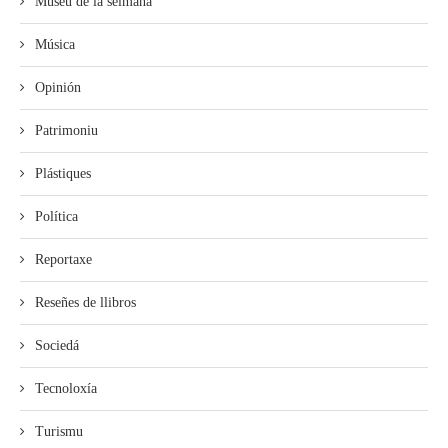
Muséu de la selmana
Música
Opinión
Patrimoniu
Plástiques
Política
Reportaxe
Reseñes de llibros
Sociedá
Tecnoloxía
Turismu