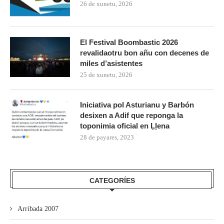
26 de xunetu, 2026
El Festival Boombastic 2026
revalidaotru bon añu con decenes de
miles d’asistentes
25 de xunetu, 2026
Iniciativa pol Asturianu y Barbón
desixen a Adif que reponga la
toponimia oficial en Ḷḷena
28 de payares, 2023
CATEGORÍES
Arribada 2007