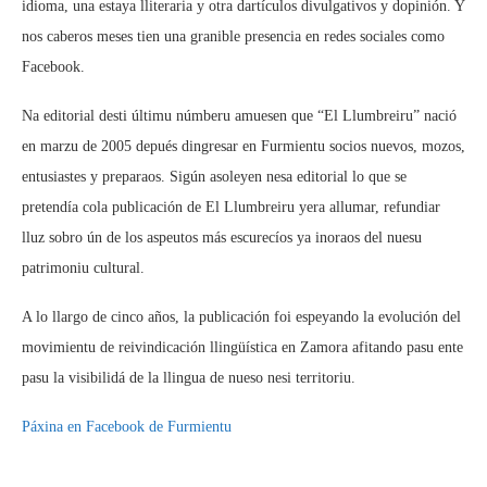
idioma, una estaya lliteraria y otra dartículos divulgativos y dopinión. Y
nos caberos meses tien una granible presencia en redes sociales como
Facebook.
Na editorial desti últimu númberu amuesen que “El Llumbreiru” nació
en marzu de 2005 depués dingresar en Furmientu socios nuevos, mozos,
entusiastes y preparaos. Sigún asoleyen nesa editorial lo que se
pretendía cola publicación de El Llumbreiru yera allumar, refundiar
lluz sobro ún de los aspeutos más escurecíos ya inoraos del nuesu
patrimoniu cultural.
A lo llargo de cinco años, la publicación foi espeyando la evolución del
movimientu de reivindicación llingüística en Zamora afitando pasu ente
pasu la visibilidá de la llingua de nueso nesi territoriu.
Páxina en Facebook de Furmientu