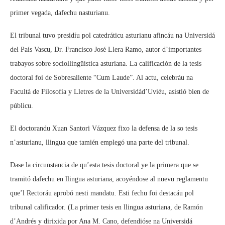
primer vegada, dafechu nasturianu.
El tribunal tuvo presidíu pol catedráticu asturianu afincáu na Universidá
del País Vascu, Dr. Francisco José Llera Ramo, autor d’importantes
trabayos sobre sociollingüística asturiana. La calificación de la tesis
doctoral foi de Sobresaliente “Cum Laude”. Al actu, celebráu na
Facultá de Filosofía y Lletres de la Universidád’Uviéu, asistió bien de
públicu.
El doctorandu Xuan Santori Vázquez fixo la defensa de la so tesis
n’asturianu, llingua que tamién emplegó una parte del tribunal.
Dase la circunstancia de qu’esta tesis doctoral ye la primera que se
tramitó dafechu en llingua asturiana, acoyéndose al nuevu reglamentu
que’l Rectoráu aprobó nesti mandatu. Esti fechu foi destacáu pol
tribunal calificador. (La primer tesis en llingua asturiana, de Ramón
d’Andrés y dirixida por Ana M. Cano, defendióse na Universidá