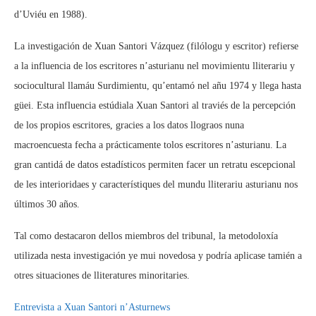
d’Uviéu en 1988).
La investigación de Xuan Santori Vázquez (filólogu y escritor) refierse
a la influencia de los escritores n’asturianu nel movimientu lliterariu y
sociocultural llamáu Surdimientu, qu’entamó nel añu 1974 y llega hasta
güei. Esta influencia estúdiala Xuan Santori al traviés de la percepción
de los propios escritores, gracies a los datos llograos nuna
macroencuesta fecha a prácticamente tolos escritores n’asturianu. La
gran cantidá de datos estadísticos permiten facer un retratu escepcional
de les interioridaes y característiques del mundu lliterariu asturianu nos
últimos 30 años.
Tal como destacaron dellos miembros del tribunal, la metodoloxía
utilizada nesta investigación ye mui novedosa y podría aplicase tamién a
otres situaciones de lliteratures minoritaries.
Entrevista a Xuan Santori n’Asturnews