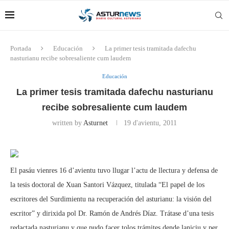
Portada
Educación
La primer tesis tramitada dafechu
nasturianu recibe sobresaliente cum laudem
Educación
La primer tesis tramitada dafechu nasturianu
recibe sobresaliente cum laudem
written by
Asturnet
19 d'avientu, 2011
El pasáu vienres 16 d’avientu tuvo llugar l’actu de llectura y defensa de
la tesis doctoral de Xuan Santori Vázquez, titulada “El papel de los
escritores del Surdimientu na recuperación del asturianu: la visión del
escritor” y dirixida pol Dr. Ramón de Andrés Díaz. Trátase d’una tesis
redactada nasturianu y que pudo facer tolos trámites dende laniciu y per