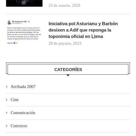
25 de xunetu, 2026
Iniciativa pol Asturianu y Barbón
desixen a Adif que reponga la
toponimia oficial en Ḷḷena
28 de payares, 2023
CATEGORÍES
Arribada 2007
Cine
Comunicación
Conceyos