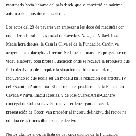
mostrando hacia lidioma del país dende que se convirtió na máxima
autoridá de la institución académica.
Los actos del 28 de payares van empezar a les doce del mediudía con
una ufierta floral na casa natal de Caveda y Nava, en Villaviciosa.
Media hora depués, la Casa la Oliva sé de la Fundación Cardín va
acoyer el actu dacoyida al rector. Nesi mesmu marcu va proyectase un
videu ellaboráu pola propia Fundación onde se recueye la propuesta que
fail colectivu pa desbloquiar la situación del idioma asturianu,
incluyendo lo que podía ser un modelu pa la redacción del artículu IV
del Estatutu dAutonomía. El discursu del presidente de la Fundación
Caveda y Nava, Inaciu Iglesias, y de José Suárez Arias-Cachero
conceyal de Cultura dUviéu, que va ser lencargáu de facer la
presentación de Gotor, van preceder al ingresu definitivu del rector na
nómina de patronos dhonor del colectivu.
Nestos últimos años, la llista de patronos dhonor de la Fundación