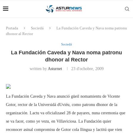
Portada
Sociedá
La Fundación Caveda y Nava noma patronu
dhonor al Rector
Sociedá
La Fundación Caveda y Nava noma patronu
dhonor al Rector
written by
Asturnet
23 d'ochobre, 2009
La Fundación Caveda y Nava anunció güeil nomamientu de Vicente
Gotor, rector de la Universidá dUviéu, como patronu dhonor de la
organización. Lactu va oficializasel 28 de payares, nuna ceremonia que
se va facer, como ye vezu, en Villaviciosa. La Fundación quier
reconocer asinal compromisu de Gotor cola llingua y lactitú que vien