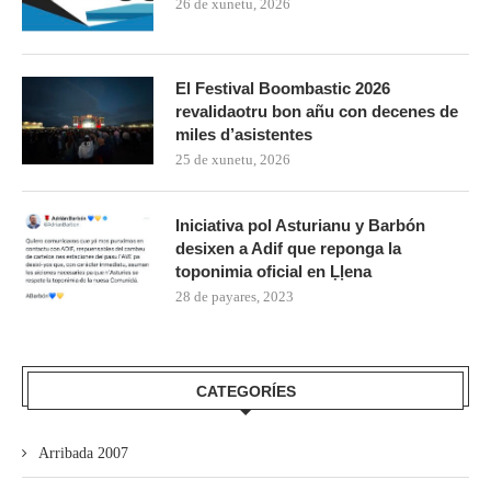
26 de xunetu, 2026
El Festival Boombastic 2026
revalidaotru bon añu con decenes de
miles d’asistentes
25 de xunetu, 2026
Iniciativa pol Asturianu y Barbón
desixen a Adif que reponga la
toponimia oficial en Ḷḷena
28 de payares, 2023
CATEGORÍES
Arribada 2007