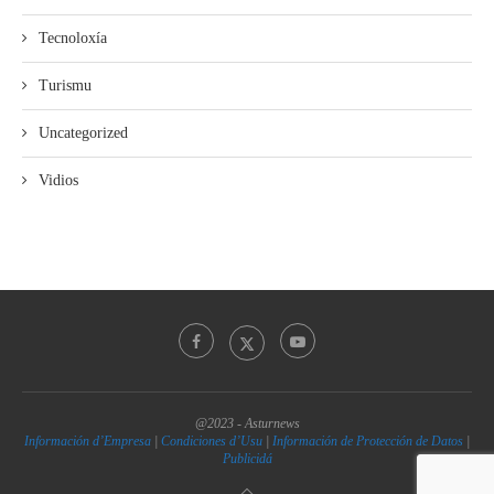
Tecnoloxía
Turismu
Uncategorized
Vidios
@2023 - Asturnews
Información d’Empresa
|
Condiciones d’Usu
|
Información de Protección de Datos
|
Publicidá