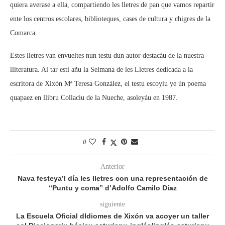
quiera averase a ella, compartiendo les lletres de pan que vamos repartir
ente los centros escolares, biblioteques, cases de cultura y chigres de la
Comarca.
Estes lletres van envueltes nun testu dun autor destacáu de la nuestra
lliteratura. Al tar esti añu la Selmana de les Lletres dedicada a la
escritora de Xixón Mª Teresa González, el testu escoyíu ye ún poema
quapaez en llibru Collaciu de la Nueche, asoleyáu en 1987.
0
Anterior
Nava festeya’l día les lletres con una representación de
“Puntu y coma” d’Adolfo Camilo Díaz
siguiente
La Escuela Oficial dIdiomes de Xixón va acoyer un taller