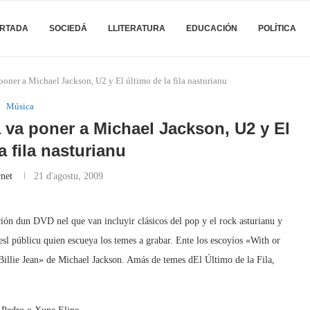
RTADA
SOCIEDÁ
LLITERATURA
EDUCACIÓN
POLÍTICA
ner a Michael Jackson, U2 y El último de la fila nasturianu
Música
va poner a Michael Jackson, U2 y El
a fila nasturianu
net
21 d'agostu, 2009
ón dun DVD nel que van incluyir clásicos del pop y el rock asturianu y
sl públicu quien escueya los temes a grabar. Ente los escoyíos «With or
Billie Jean» de Michael Jackson. Amás de temes dEl Último de la Fila,