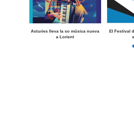
a en Lorient
Asturies lleva la so música nueva
El Festival 
nada...
a Lorient