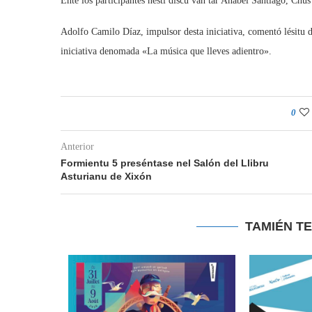
Ente los participantes nesti discu van tar Anabel Santiago, Chu
Adolfo Camilo Díaz, impulsor desta iniciativa, comentó lésitu d
iniciativa denomada «La música que lleves adientro».
0
Anterior
Formientu 5 preséntase nel Salón del Llibru
Asturianu de Xixón
TAMIÉN T