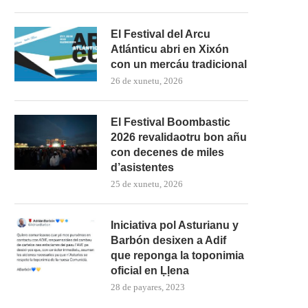
El Festival del Arcu
Atlánticu abri en Xixón
con un mercáu tradicional
26 de xunetu, 2026
El Festival Boombastic
2026 revalidaotru bon añu
con decenes de miles
d’asistentes
25 de xunetu, 2026
Iniciativa pol Asturianu y
Barbón desixen a Adif
que reponga la toponimia
oficial en Ḷḷena
28 de payares, 2023