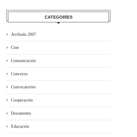
CATEGORÍES
mando Son amuesa’l nuevu folk
El Trasiegu Fest va tener 
Arribada 2007
asturiano
mercáu con...
Cine
Comunicación
Conceyos
Convocatories
Cooperación
Documentu
Educación