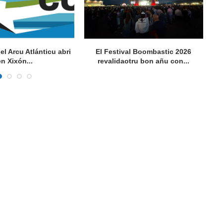
del Arcu Atlánticu abri
El Festival Boombastic 2026
Se
en Xixón...
revalidaotru bon añu con...