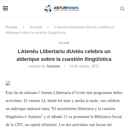
Portada
Sociedá
LAtenéu Llibertariu dUviéu celebra un
alderique sobre la cuestión llingüística
Sociedá
LAtenéu Llibertariu dUviéu celebra un
alderique sobre la cuestión llingüística
written by
Asturnet
14 de xineru, 2011
Esta fin de selmana l’Atenéu Llibertariu d’Uviéu tien programaes delles
actividaes. El vienres 14, dende les siete y media la tarde, van celebrar
un alderique embaxol tema “El movimientu llibertariu y la cuestión
llingüísitca n’Asturies” y el sábadu 15 va presentase la Biblioteca Social
de la CNT, na capital dAsturies. Les dos actividaes van facese nel