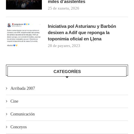
miles d’asistentes
25 de xunetu, 2026
Iniciativa pol Asturianu y Barbón
desixen a Adif que reponga la
toponimia oficial en Ḷḷena
28 de payares, 2023
CATEGORÍES
Arribada 2007
Cine
Comunicación
Conceyos