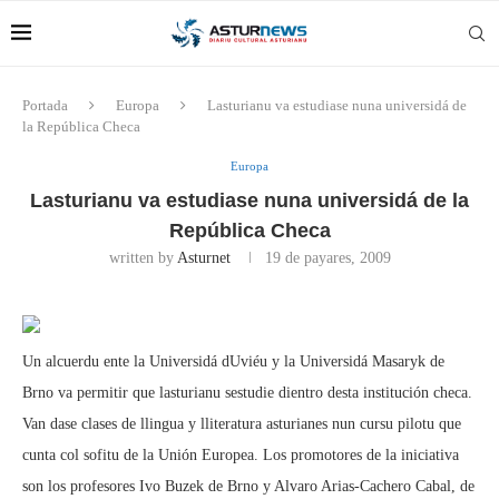
Portada
Europa
Lasturianu va estudiase nuna universidá de
la República Checa
Europa
Lasturianu va estudiase nuna universidá de la
República Checa
written by
Asturnet
19 de payares, 2009
Un alcuerdu ente la Universidá dUviéu y la Universidá Masaryk de
Brno va permitir que lasturianu sestudie dientro desta institución checa.
Van dase clases de llingua y lliteratura asturianes nun cursu pilotu que
cunta col sofitu de la Unión Europea. Los promotores de la iniciativa
son los profesores Ivo Buzek de Brno y Alvaro Arias-Cachero Cabal, de