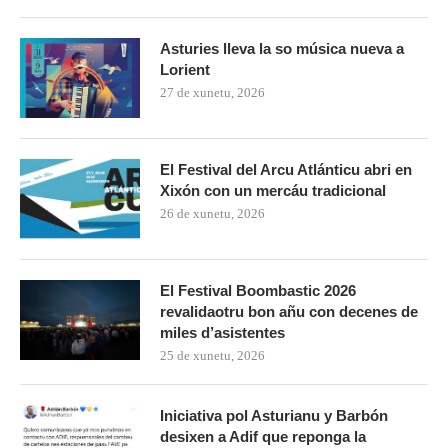
Asturies lleva la so música nueva a
Lorient
27 de xunetu, 2026
El Festival del Arcu Atlánticu abri en
Xixón con un mercáu tradicional
26 de xunetu, 2026
El Festival Boombastic 2026
revalidaotru bon añu con decenes de
miles d’asistentes
25 de xunetu, 2026
Iniciativa pol Asturianu y Barbón
desixen a Adif que reponga la