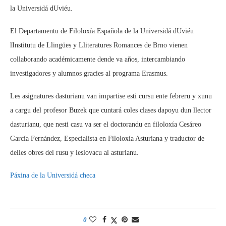
la Universidá dUviéu.
El Departamentu de Filoloxía Española de la Universidá dUviéu
lInstitutu de Llingües y Lliteratures Romances de Brno vienen
collaborando académicamente dende va años, intercambiando
investigadores y alumnos gracies al programa Erasmus.
Les asignatures dasturianu van impartise esti cursu ente febreru y xunu
a cargu del profesor Buzek que cuntará coles clases dapoyu dun llector
dasturianu, que nesti casu va ser el doctorandu en filoloxía Cesáreo
García Fernández, Especialista en Filoloxía Asturiana y traductor de
delles obres del rusu y leslovacu al asturianu.
Páxina de la Universidá checa
0