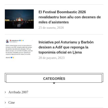
El Festival Boombastic 2026
revalidaotru bon añu con decenes de
miles d’asistentes
25 de xunetu, 2026
Iniciativa pol Asturianu y Barbón
desixen a Adif que reponga la
toponimia oficial en Ḷḷena
28 de payares, 2023
CATEGORÍES
Arribada 2007
Cine