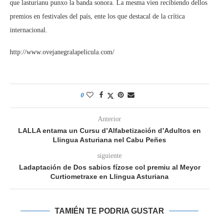
que lasturianu punxo la banda sonora. La mesma vien recibiendo dellos
premios en festivales del país, ente los que destacal de la crítica
internacional.
http://www.ovejanegralapelicula.com/
0
Anterior
LALLA entama un Cursu d’Alfabetización d’Adultos en
Llingua Asturiana nel Cabu Peñes
siguiente
Ladaptación de Dos sabios fízose col premiu al Meyor
Curtiometraxe en Llingua Asturiana
TAMIÉN TE PODRIA GUSTAR