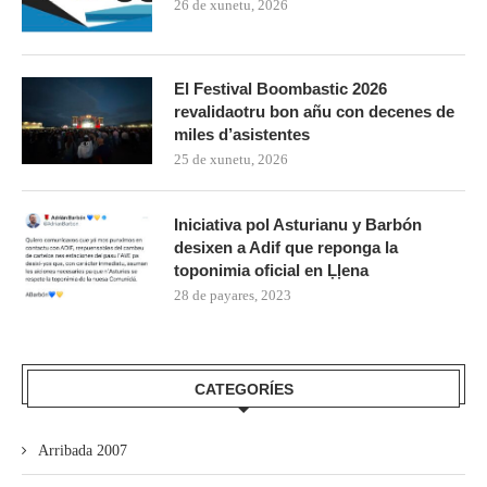
26 de xunetu, 2026
El Festival Boombastic 2026
revalidaotru bon añu con decenes de
miles d’asistentes
25 de xunetu, 2026
Iniciativa pol Asturianu y Barbón
desixen a Adif que reponga la
toponimia oficial en Ḷḷena
28 de payares, 2023
CATEGORÍES
Arribada 2007