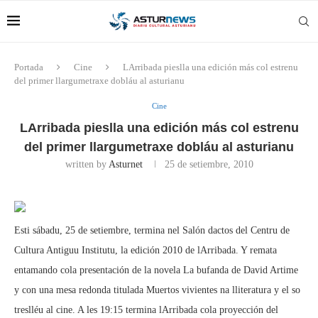
Portada
Cine
LArribada pieslla una edición más col estrenu
del primer llargumetraxe dobláu al asturianu
Cine
LArribada pieslla una edición más col estrenu
del primer llargumetraxe dobláu al asturianu
written by
Asturnet
25 de setiembre, 2010
Esti sábadu, 25 de setiembre, termina nel Salón dactos del Centru de
Cultura Antiguu Institutu, la edición 2010 de lArribada. Y remata
entamando cola presentación de la novela La bufanda de David Artime
y con una mesa redonda titulada Muertos vivientes na lliteratura y el so
treslléu al cine. A les 19:15 termina lArribada cola proyección del