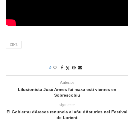
CINE
0
Anterior
Lilusionista José Armes fai maxa esti vienres en
Sobrescobiu
siguiente
El Gobiernu dAreces renuncia al añu dAsturies nel Festival
de Lorient