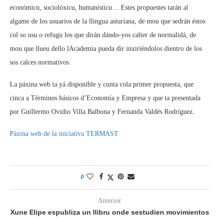
económicu, sociolóxicu, humanísticu… Estes propuestes tarán al
algame de los usuarios de la llingua asturiana, de mou que sedrán éstos
col so usu o refugu los que dirán dándo-yos calter de normalidá, de
mou que llueu dello lAcademia pueda dir inxiriéndolos dientro de los
sos calces normativos.
La páxina web ta yá disponible y cunta cola primer propuesta, que
cinca a Términos básicos d’Economía y Empresa y que ta presentada
por Guillermo Ovidio Villa Balbona y Fernanda Valdés Rodríguez.
Páxina web de la iniciativa TERMAST
0
Anterior
Xune Elipe espubliza un llibru onde sestudien movimientos