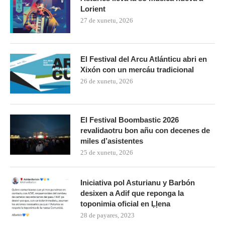
Lorient
27 de xunetu, 2026
El Festival del Arcu Atlánticu abri en
Xixón con un mercáu tradicional
26 de xunetu, 2026
El Festival Boombastic 2026
revalidaotru bon añu con decenes de
miles d’asistentes
25 de xunetu, 2026
Iniciativa pol Asturianu y Barbón
desixen a Adif que reponga la
toponimia oficial en Ḷḷena
28 de payares, 2023