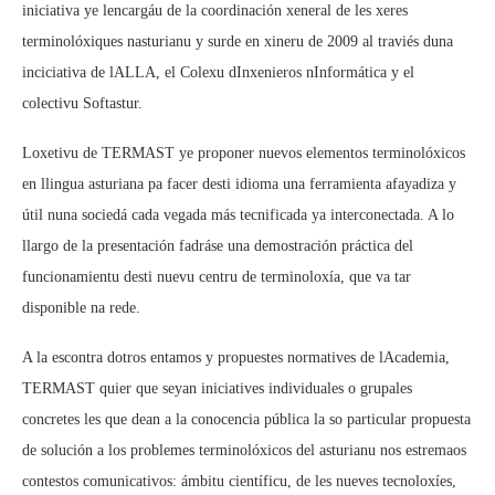
iniciativa ye lencargáu de la coordinación xeneral de les xeres
terminolóxiques nasturianu y surde en xineru de 2009 al traviés duna
inciciativa de lALLA, el Colexu dInxenieros nInformática y el
colectivu Softastur.
Loxetivu de TERMAST ye proponer nuevos elementos terminolóxicos
en llingua asturiana pa facer desti idioma una ferramienta afayadiza y
útil nuna sociedá cada vegada más tecnificada ya interconectada. A lo
llargo de la presentación fadráse una demostración práctica del
funcionamientu desti nuevu centru de terminoloxía, que va tar
disponible na rede.
A la escontra dotros entamos y propuestes normatives de lAcademia,
TERMAST quier que seyan iniciatives individuales o grupales
concretes les que dean a la conocencia pública la so particular propuesta
de solución a los problemes terminolóxicos del asturianu nos estremaos
contestos comunicativos: ámbitu científicu, de les nueves tecnoloxíes,