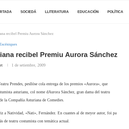
RTADA
SOCIEDÁ
LLITERATURA
EDUCACIÓN
POLÍTICA
ana recibel Premiu Aurora Sánchez
Escéniques
iana recibel Premiu Aurora Sánchez
et
1 de setiembre, 2009
eatru Prendes, pesllóse cola entrega de los premios «Aurora», que
stumista asturianu, col nome dAurora Sánchez, gran dama del teatru
de la Compañía Asturiana de Comedies.
z a Natividad, «Nati», Fernández. En cuantes al de meyor autor, foi pa
s de teatru costumista con temática actual.