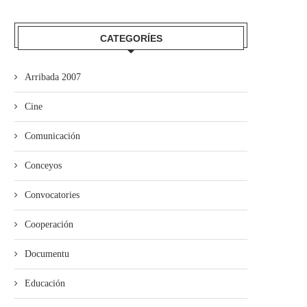
CATEGORÍES
El Grupu de Teatro San Félix de
Los estudiantes de Primaria
Arribada 2007
Valdesoto...
averase al Teatru...
Cine
Comunicación
Conceyos
Convocatories
Cooperación
Documentu
Educación