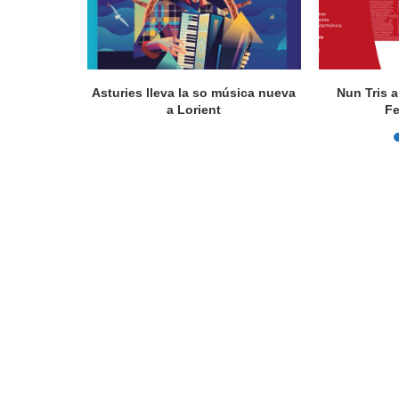
actúa en
Asturies lleva la so música nueva
Nun Tris a
a Lorient
Fe