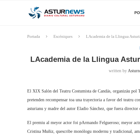
PO
Portada
Escéniques
LAcademia de la Llingua Asturi
LAcademia de la Llingua Astur
written by
Asturn
El XIX Salón del Teatru Costumista de Candás, organizáu pol T
pretenden recompensar toa una trayectoria a favor del teatru co
asturianu y madre del autor Eladio Sánchez, que fuera director 
El premiu al meyor actor foi pArmando Felgueroso; meyor actri
Cristina Muñiz, quescribe monólogu modernu y tradicional, amá