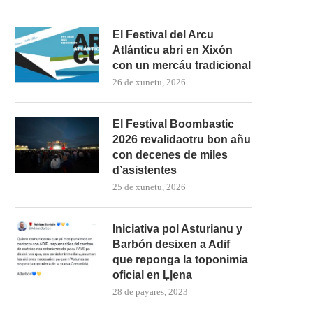
El Festival del Arcu
Atlánticu abri en Xixón
con un mercáu tradicional
26 de xunetu, 2026
El Festival Boombastic
2026 revalidaotru bon añu
con decenes de miles
d’asistentes
25 de xunetu, 2026
Iniciativa pol Asturianu y
Barbón desixen a Adif
que reponga la toponimia
oficial en Ḷḷena
28 de payares, 2023