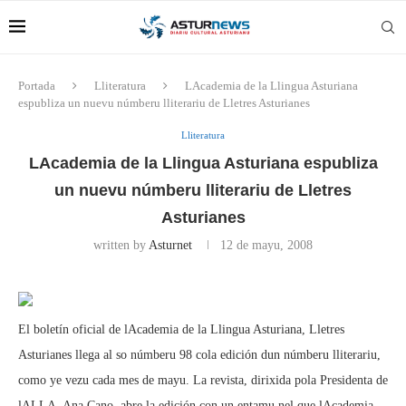
Portada
Lliteratura
LAcademia de la Llingua Asturiana
espubliza un nuevu númberu lliterariu de Lletres Asturianes
Lliteratura
LAcademia de la Llingua Asturiana espubliza
un nuevu númberu lliterariu de Lletres
Asturianes
written by
Asturnet
12 de mayu, 2008
El boletín oficial de lAcademia de la Llingua Asturiana, Lletres
Asturianes llega al so númberu 98 cola edición dun númberu lliterariu,
como ye vezu cada mes de mayu. La revista, dirixida pola Presidenta de
lALLA, Ana Cano, abre la edición con un entamu nel que lAcademia