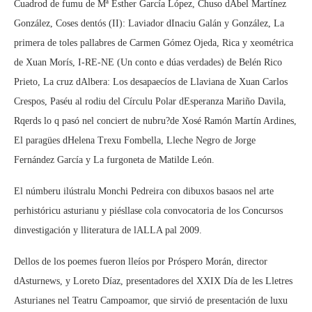
Cuadrod de fumu de Mª Esther García López, Chuso dAbel Martínez
González, Coses dentós (II): Laviador dInaciu Galán y González, La
primera de toles pallabres de Carmen Gómez Ojeda, Rica y xeométrica
de Xuan Morís, I-RE-NE (Un conto e dúas verdades) de Belén Rico
Prieto, La cruz dAlbera: Los desapaecíos de Llaviana de Xuan Carlos
Crespos, Paséu al rodiu del Círculu Polar dEsperanza Mariño Davila,
Rqerds lo q pasó nel conciert de nubru?de Xosé Ramón Martín Ardines,
El paragües dHelena Trexu Fombella, Lleche Negro de Jorge
Fernández García y La furgoneta de Matilde León.
El númberu ilústralu Monchi Pedreira con dibuxos basaos nel arte
perhistóricu asturianu y piésllase cola convocatoria de los Concursos
dinvestigación y lliteratura de lALLA pal 2009.
Dellos de los poemes fueron lleíos por Próspero Morán, director
dAsturnews, y Loreto Díaz, presentadores del XXIX Día de les Lletres
Asturianes nel Teatru Campoamor, que sirvió de presentación de luxu