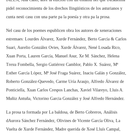
pidel reconocimientu de los drechos llingüísticos de los asturianos y
cunta nesti casu con una parte pa la poesía y otra pa la prosa.
Nel casu de los poemes espublicen obra los autores de xeneraciones
estremaes: Lourdes Álvarez, Xurde Fernández, Berto García & Carlos
Suari, Aurelio González Ovies, Xurde Álvarez, Nené Losada Rico,
Xuan Porta, Lauren García, Manuel Asur, Xe M. Sánchez, Helena
Trexu Fombella, Sergio Gutiérrez Camblor, Pablo X. Suárez, Mª
Esther García López, Mª José Fraga Suárez, Inaciu Galán y González,
Roberto González-Quevedo, Carme Uría Araujo, Alfredo Álvarez de
Ponticiella, Xuan Carlos Crespos Lanchas, Xaviel Vilareyo, Lluis A.
Muñiz Antuña, Victorino Garcia González y José Alfredo Hernández.
La prosa ta formada por La baldosa, de Berto Cobreros, Análisis
dAurora Sánchez Fernández, Olivines de Vicente García Oliva, La
Vuelta de Xurde Fernández, Madre querida de Xosé Lluís Campal,