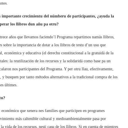
ntes.
 importante crecimientu del númberu de participantes, ¿ayuda la
perar los llibros dun añu pa otru?
s trece años que llevamos faciendo’l Programa repartimos namás llibros,
 sobre la importancia de dotar a los llibros de testu d’un usu que
l, económica y educativa (el derechu constitucional a la gratuidá de la
les: la reutilización de los recursos y la solidaridá como base pa un
alaron nos participantes del Programa. Y per otru llau, efectivamente,
, y busquen por tanto métodos alternativos a la tradicional compra de los
es últimes.
stu?
u económicu que xenera nes families que participen en programes
vimientu más caltenible cultural y medioambientalmente pasa por
a vida de los recursos, nesti casu de los llibros. Si en cuenta de mientres