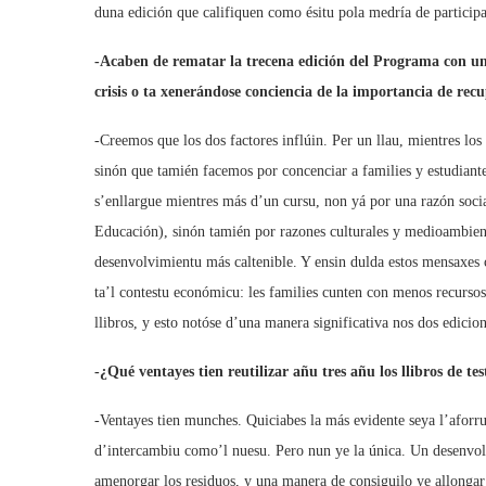
duna edición que califiquen como ésitu pola medría de participa
-Acaben de rematar la trecena edición del Programa con un
crisis o ta xenerándose conciencia de la importancia de recu
-Creemos que los dos factores inflúin. Per un llau, mientres lo
sinón que tamién facemos por concenciar a families y estudiantes
s’enllargue mientres más d’un cursu, non yá por una razón socia
Educación), sinón tamién por razones culturales y medioambienta
desenvolvimientu más caltenible. Y ensin dulda estos mensaxes c
ta’l contestu económicu: les families cunten con menos recursos
llibros, y esto notóse d’una manera significativa nos dos edicion
-¿Qué ventayes tien reutilizar añu tres añu los llibros de te
-Ventayes tien munches. Quiciabes la más evidente seya l’aforr
d’intercambiu como’l nuesu. Pero nun ye la única. Un desenvol
amenorgar los residuos, y una manera de consiguilo ye allongar l