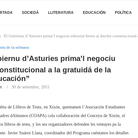
RTADA
SOCIEDÁ
LLITERATURA
EDUCACIÓN
POLÍTICA
: ’El Gobiernu d’Asturies prima’l negociu editorial frente al drechu constitucional
ista de la selmana
obiernu d’Asturies prima’l negociu
constitucional a la gratuidá de la
ucación”
t
30 de setiembre, 2011
biu de Llibros de Testu, en Xixón, quentamen l’Asociación Estudiantes
 Padres dAlmunos (COAPA) cola collaboración del Conceyu de Xixón, el
llibros de testu, y los sos organizadores defenden les ventayes pa la
nte. Javier Suárez Llana, coordinador del Programa cuéntanos los detalles