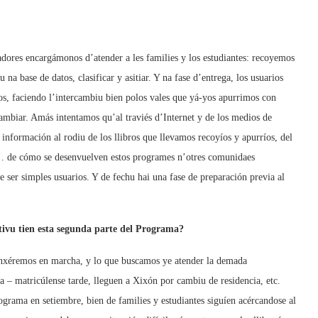
adores encargámonos d’atender a les families y los estudiantes: recoyemos
 na base de datos, clasificar y asitiar. Y na fase d’entrega, los usuarios
los, faciendo l’intercambiu bien polos vales que yá-yos apurrimos con
cambiar. Amás intentamos qu’al traviés d’Internet y de los medios de
 información al rodiu de los llibros que llevamos recoyíos y apurríos, del
s… de cómo se desenvuelven estos programes n’otres comunidaes
ser simples usuarios. Y de fechu hai una fase de preparación previa al
ivu tien esta segunda parte del Programa?
punxéremos en marcha, y lo que buscamos ye atender la demada
ya – matricúlense tarde, lleguen a Xixón por cambiu de residencia, etc.
rama en setiembre, bien de families y estudiantes siguíen acércandose al