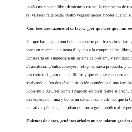
un añu usamos un llibru demientres cuatro, la xeneración de res
ye, va facer falta baltar cuatro vegaees menos árboles que col 
-Con toes eses razones al so favor, ¿por qué cree que nun s
-Porque hasta agora nun hubo un apueste políticu seriu y claru
poner en marcha un sistema d’ayudes a la compra de los llibro
Conseyería qu’estableciera un sistema de préstamu y reutilizac
d’Andalucía. L’entós conseyeru refugó la nuesa propuesta, y de
nun cubren el gastu total en llibros y quenriba se conceden a fa
resalvando qu’en dos años la situación económica d’una famili
Gobiernu d’Asturies prima’l negociu editorial frente al drechu 
otra esplicación, una y bones un sistema como esti, nel que la C
educativos públicos, ta probáu qu’aforra gastu públicu al respec
-Falemos de datos, ¿cuántos árboles nun se talaron gracies