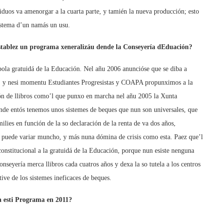
iduos va amenorgar a la cuarta parte, y tamién la nueva producción; esto
sistema d’un namás un usu.
establez un programa xeneralizáu dende la Conseyería dEduación?
 pola gratuidá de la Educación. Nel añu 2006 anuncióse que se diba a
s, y nesi momentu Estudiantes Progresistas y COAPA propunximos a la
ión de llibros como’l que punxo en marcha nel añu 2005 la Xunta
nde entós tenemos unos sistemes de beques que nun son universales, que
milies en función de la so declaración de la renta de va dos años,
a puede variar muncho, y más nuna dómina de crisis como esta. Paez que’l
constitucional a la gratuidá de la Educación, porque nun esiste nenguna
onseyería merca llibros cada cuatros años y dexa la so tutela a los centros
tive de los sistemes ineficaces de beques.
 a esti Programa en 2011?