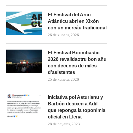
El Festival del Arcu
Atlánticu abri en Xixón
con un mercáu tradicional
26 de xunetu, 2026
El Festival Boombastic
2026 revalidaotru bon añu
con decenes de miles
d’asistentes
25 de xunetu, 2026
Iniciativa pol Asturianu y
Barbón desixen a Adif
que reponga la toponimia
oficial en Ḷḷena
28 de payares, 2023