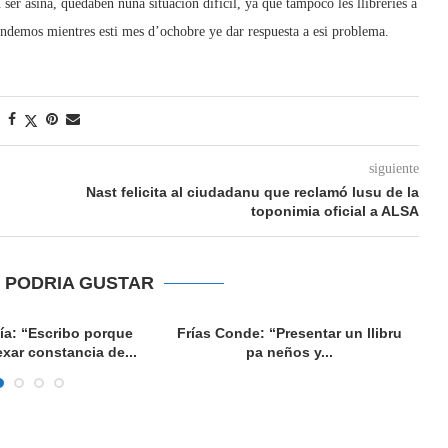
ser asina, quedaben nuna situación difícil, yá que tampoco les llibreríes a
tendemos mientres esti mes d’ochobre ye dar respuesta a esi problema.
siguiente
Nast felicita al ciudadanu que reclamó lusu de la
toponimia oficial a ALSA
E PODRIA GUSTAR
ía: “Escribo porque
Frías Conde: “Presentar un llibru
xar constancia de...
pa neños y...