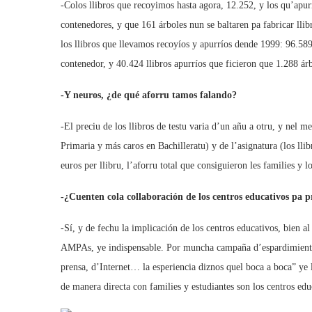
-Colos llibros que recoyimos hasta agora, 12.252, y los qu’apu
contenedores, y que 161 árboles nun se baltaren pa fabricar ll
los llibros que llevamos recoyíos y apurríos dende 1999: 96.589
contenedor, y 40.424 llibros apurríos que ficieron que 1.288 árb
-Y neuros, ¿de qué aforru tamos falando?
-El preciu de los llibros de testu varia d’un añu a otru, y nel
Primaria y más caros en Bachilleratu) y de l’asignatura (los ll
euros per llibru, l’aforru total que consiguieron les families y 
-¿Cuenten cola collaboración de los centros educativos pa
-Sí, y de fechu la implicación de los centros educativos, bien al 
AMPAs, ye indispensable. Por muncha campaña d’espardimientu q
prensa, d’Internet… la esperiencia diznos quel boca a boca” ye
de manera directa con families y estudiantes son los centros ed