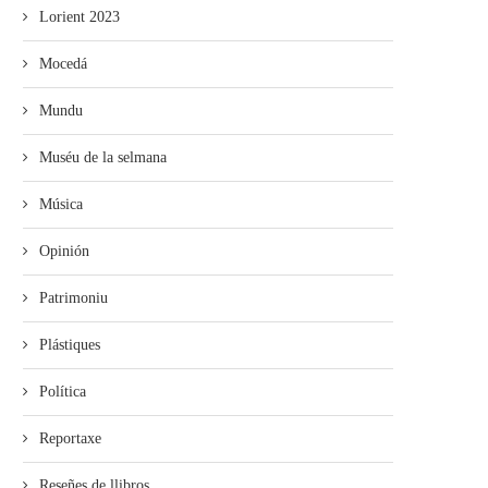
Lorient 2023
Mocedá
Mundu
Muséu de la selmana
Música
Opinión
Patrimoniu
Plástiques
Xicu Ariza: Nun podemos siguir
Xuanxo Mariño: Si en xunu
siendo invisibles, la...
tenemos el...
Política
Reportaxe
Reseñes de llibros