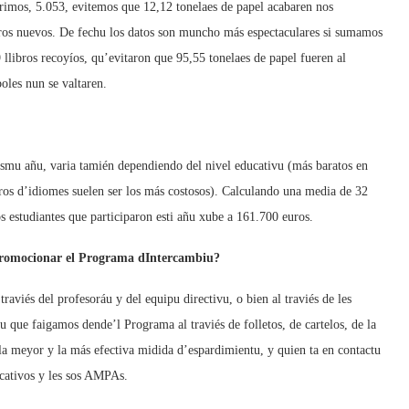
rrimos, 5.053, evitemos que 12,12 tonelaes de papel acabaren nos
ibros nuevos. De fechu los datos son muncho más espectaculares si sumamos
 llibros recoyíos, qu’evitaron que 95,55 tonelaes de papel fueren al
oles nun se valtaren.
 mesmu añu, varia tamién dependiendo del nivel educativu (más baratos en
ibros d’idiomes suelen ser los más costosos). Calculando una media de 32
los estudiantes que participaron esti añu xube a 161.700 euros.
 promocionar el Programa dIntercambiu?
traviés del profesoráu y del equipu directivu, o bien al traviés de les
ue faigamos dende’l Programa al traviés de folletos, de cartelos, de la
 la meyor y la más efectiva midida d’espardimientu, y quien ta en contactu
ucativos y les sos AMPAs.