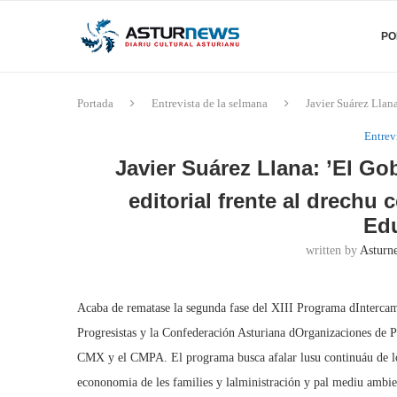
PO
Portada
Entrevista de la selmana
Javier Suárez Llana
Entrev
Javier Suárez Llana: ’El G
editorial frente al drechu 
Ed
written by
Asturne
Acaba de rematase la segunda fase del XIII Programa dIntercam
Progresistas y la Confederación Asturiana dOrganizaciones de
CMX y el CMPA. El programa busca afalar lusu continuáu de los 
econonomia de les families y lalministración y pal mediu ambie