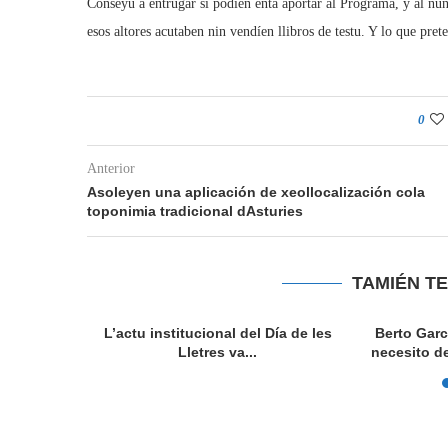
Conseyu a entrugar si podíen entá aportar al Programa, y al nun 
esos altores acutaben nin vendíen llibros de testu. Y lo que pre
0
Anterior
Asoleyen una aplicación de xeollocalización cola
toponimia tradicional dAsturies
TAMIÉN T
vedo: El
L’actu institucional del Día de les
Berto Garc
norizaes...
Lletres va...
necesito de