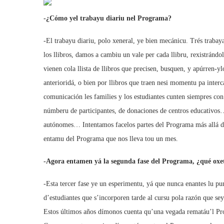
-¿Cómo yel trabayu diariu nel Programa?
-El trabayu diariu, polo xeneral, ye bien mecánicu. Trés trabay
los llibros, damos a cambiu un vale per cada llibru, rexistrándolu
vienen cola llista de llibros que precisen, busquen, y apúrren-y
anterioridá, o bien por llibros que traen nesi momentu pa inter
comunicación les families y los estudiantes cunten siempres con
númberu de participantes, de donaciones de centros educativo
autónomes… Intentamos facelos partes del Programa más allá de 
entamu del Programa que nos lleva tou un mes.
-Agora entamen yá la segunda fase del Programa, ¿qué oxet
-Esta tercer fase ye un esperimentu, yá que nunca enantes lu 
d’estudiantes que s’incorporen tarde al cursu pola razón que se
Estos últimos años dímonos cuenta qu’una vegada rematáu’l Prog