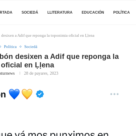
RTADA
SOCIEDÁ
LLITERATURA
EDUCACIÓN
POLÍTICA
n desixen a Adif que reponga la toponimia oficial en Ḷḷena
Política
Sociedá
arbón desixen a Adif que reponga la
oficial en Ḷḷena
sturnews
28 de payares, 2023