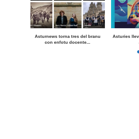
Lafuerza van
Asturnews torna tres del branu
Asturies lle
a...
con enfotu docente...