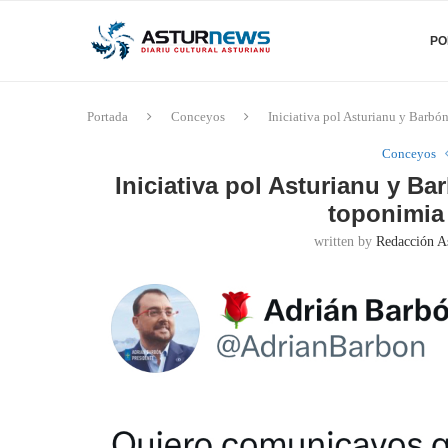
PO
Portada
Conceyos
Iniciativa pol Asturianu y Barbó
Conceyos
Iniciativa pol Asturianu y B
toponimia 
written by
Redacción A