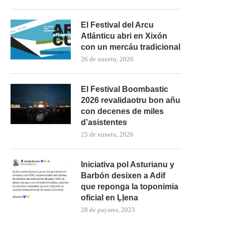
El Festival del Arcu
Atlánticu abri en Xixón
con un mercáu tradicional
26 de xunetu, 2026
El Festival Boombastic
2026 revalidaotru bon añu
con decenes de miles
d’asistentes
25 de xunetu, 2026
Iniciativa pol Asturianu y
Barbón desixen a Adif
que reponga la toponimia
oficial en Ḷḷena
28 de payares, 2023