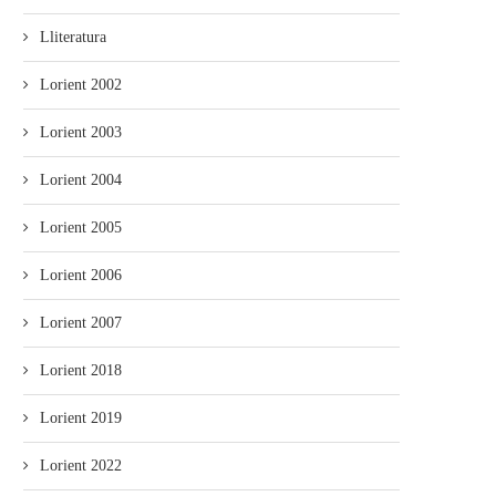
Lliteratura
Lorient 2002
El Festival Boombastic 2026
Iniciativa reclama un mand
Lorient 2003
revalidaotru bon añu con...
marcu na RTPA
Lorient 2004
Lorient 2005
Lorient 2006
Lorient 2007
Lorient 2018
Lorient 2019
Lorient 2022