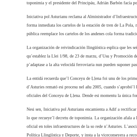
toponimia y el presidente del Principáu, Adrián Barbón facía p
Iniciativa pol Asturianu reclama al Alministrador d’Infraestruc
forma inmediata los cartelos de la estación de tren de La Pola,
pública reemplace los cartelos de los andenes cola forma tradic
La organización de reivindicación llingüística esplica que les s
qu’establez la Llei 1/98, de 23 de marzu, d’Usu y Promoción de
p’adaptase a la alta velocidá ferroviaria nun pueden suponer pas
La entidá recuerda que’l Conceyu de Ḷḷena foi unu de los primer
d’Asturies remató esi procesu nel añu 2005, cuando s’aprobó’l
oficiales del Conceyu de Ḷḷena. Dende esi momentu la única form
Nesi sen, Iniciativa pol Asturianu encamienta a Adif a rectificar
lo que recueye’l decretu de toponimia. La organización afala a
oficial en toles infraestructures de la so rede n’Asturies. L’aso
Política Llingïística y Deporte, y insta a la viceconseyera a reco