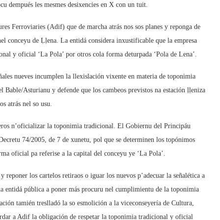
ocu dempués les mesmes desixencies en X con un tuit.
tures Ferroviaries (Adif) que de marcha atrás nos sos planes y reponga de
 nel conceyu de Ḷḷena. La entidá considera inxustificable que la empresa
ional y oficial ‘La Pola’ por otros cola forma deturpada ‘Pola de Lena’.
eñales nueves incumplen la llexislación vixente en materia de toponimia
l Bable/Asturianu y defende que los cambeos previstos na estación ḷḷeniza
os atrás nel so usu.
os n’oficializar la toponimia tradicional. El Gobiernu del Principáu
 Decretu 74/2005, de 7 de xunetu, pol que se determinen los topónimos
a oficial pa referise a la capital del conceyu ye ‘La Pola’.
 y reponer los cartelos retiraos o iguar los nuevos p’adecuar la señalética a
 la entidá pública a poner más procuru nel cumplimientu de la toponimia
ciación tamién treslladó la so esmolición a la viceconseyería de Cultura,
rdar a Adif la obligación de respetar la toponimia tradicional y oficial