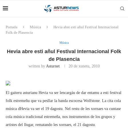
Portada
Música
Hevia abre esti añul Festival Internacional
Folk de Plasencia
Música
Hevia abre esti añul Festival Internacional Folk
de Plasencia
written by
Asturnet
20 de xunetu, 2010
El gaiteru asturianu Hevia va ser lencargáu de dar entamu a esti festival
folk estremeñu que va pesllar la banda escocesa Wolfstone. La cita cola
música dHevia va ser el 19 dagostu. Nel restu de les xornaes va cuntase
cola música tradicional estremeña, nos instrumentos de los grupos y
artistes del llugar, rematando les xornaes, el 21 dagostu.