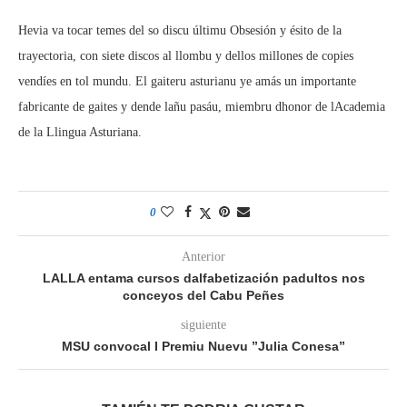
Hevia va tocar temes del so discu últimu Obsesión y ésito de la
trayectoria, con siete discos al llombu y dellos millones de copies
vendíes en tol mundu. El gaiteru asturianu ye amás un importante
fabricante de gaites y dende lañu pasáu, miembru dhonor de lAcademia
de la Llingua Asturiana.
0
Anterior
LALLA entama cursos dalfabetización padultos nos
conceyos del Cabu Peñes
siguiente
MSU convocal I Premiu Nuevu ”Julia Conesa”