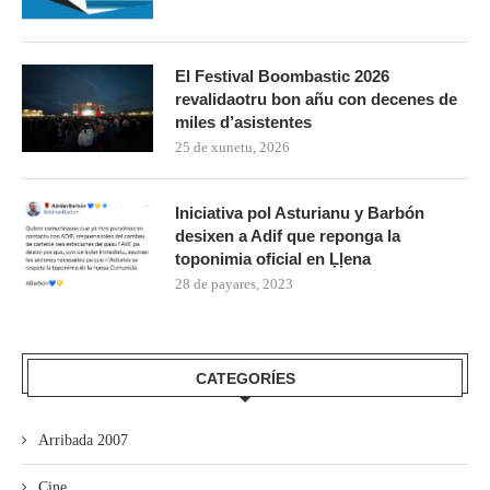
El Festival Boombastic 2026
revalidaotru bon añu con decenes de
miles d’asistentes
25 de xunetu, 2026
Iniciativa pol Asturianu y Barbón
desixen a Adif que reponga la
toponimia oficial en Ḷḷena
28 de payares, 2023
CATEGORÍES
Arribada 2007
Cine