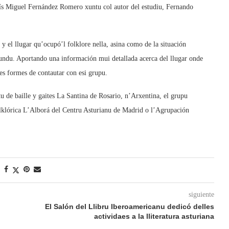
ís Miguel Fernández Romero xuntu col autor del estudiu, Fernando
 y el llugar qu’ocupó’l folklore nella, asina como de la situación
mundu. Aportando una información mui detallada acerca del llugar onde
es formes de contautar con esi grupu.
tu de baille y gaites La Santina de Rosario, n’Arxentina, el grupu
klórica L’Alborá del Centru Asturianu de Madrid o l’Agrupación
siguiente
El Salón del Llibru Iberoamericanu dedicó delles
actividaes a la lliteratura asturiana