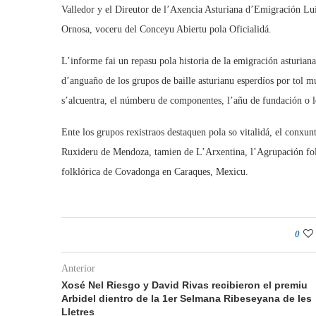
Valledor y el Direutor de l’Axencia Asturiana d’Emigración Lu
Ornosa, voceru del Conceyu Abiertu pola Oficialidá.
L’informe fai un repasu pola historia de la emigración asturiana
d’anguaño de los grupos de baille asturianu esperdíos por tol 
s’alcuentra, el númberu de componentes, l’añu de fundación o l
Ente los grupos rexistraos destaquen pola so vitalidá, el conxun
Ruxideru de Mendoza, tamien de L’Arxentina, l’Agrupación fol
folklórica de Covadonga en Caraques, Mexicu.
0
Anterior
Xosé Nel Riesgo y David Rivas recibieron el premiu
Arbidel dientro de la 1er Selmana Ribeseyana de les
Lletres