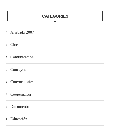
CATEGORÍES
Arribada 2007
Xinebra celebró’l Día de les Ll
Cine
Comunicación
Conceyos
Convocatories
niciativa abre una nueva edición
de los sos...
Cooperación
Documentu
Educación