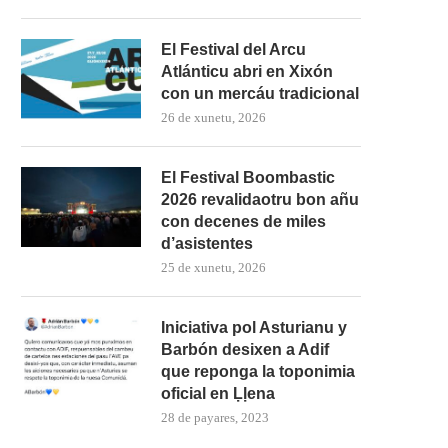
El Festival del Arcu
Atlánticu abri en Xixón
con un mercáu tradicional
26 de xunetu, 2026
El Festival Boombastic
2026 revalidaotru bon añu
con decenes de miles
d’asistentes
25 de xunetu, 2026
Iniciativa pol Asturianu y
Barbón desixen a Adif
que reponga la toponimia
oficial en Ḷḷena
28 de payares, 2023