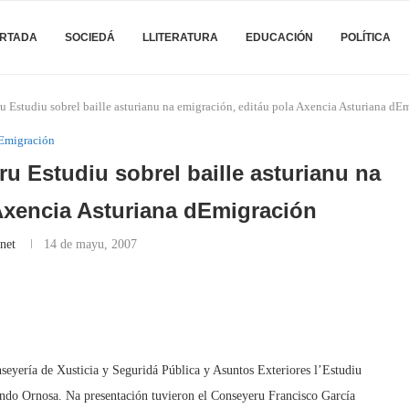
RTADA
SOCIEDÁ
LLITERATURA
EDUCACIÓN
POLÍTICA
u Estudiu sobrel baille asturianu na emigración, editáu pola Axencia Asturiana d
Emigración
u Estudiu sobrel baille asturianu na
 Axencia Asturiana dEmigración
net
14 de mayu, 2007
seyería de Xusticia y Seguridá Pública y Asuntos Exteriores l’Estudiu
ando Ornosa. Na presentación tuvieron el Conseyeru Francisco García