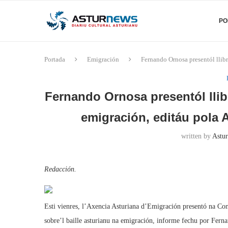
PO
Portada
Emigración
Fernando Ornosa presentól llibr
Fernando Ornosa presentól llibr
emigración, editáu pola
written by
Astur
Redacción.
Esti vienres, l’Axencia Asturiana d’Emigración presentó na Con
sobre’l baille asturianu na emigración, informe fechu por Fern