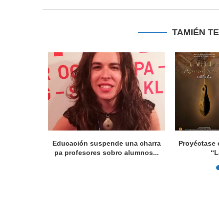
TAMIÉN T
de Madrid
...
Educación suspende una charra
Proyéctase e
pa profesores sobro alumnos...
“L