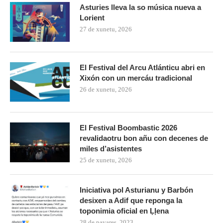
Asturies lleva la so música nueva a
Lorient
27 de xunetu, 2026
El Festival del Arcu Atlánticu abri en
Xixón con un mercáu tradicional
26 de xunetu, 2026
El Festival Boombastic 2026
revalidaotru bon añu con decenes de
miles d’asistentes
25 de xunetu, 2026
Iniciativa pol Asturianu y Barbón
desixen a Adif que reponga la
toponimia oficial en Ḷḷena
28 de payares, 2023