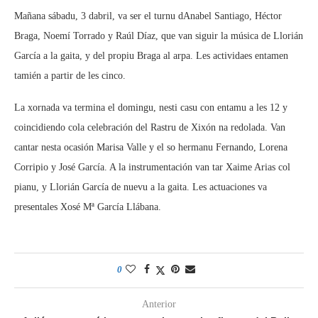
Mañana sábadu, 3 dabril, va ser el turnu dAnabel Santiago, Héctor
Braga, Noemí Torrado y Raúl Díaz, que van siguir la música de Llorián
García a la gaita, y del propiu Braga al arpa. Les actividaes entamen
tamién a partir de les cinco.
La xornada va termina el domingu, nesti casu con entamu a les 12 y
coincidiendo cola celebración del Rastru de Xixón na redolada. Van
cantar nesta ocasión Marisa Valle y el so hermanu Fernando, Lorena
Corripio y José García. A la instrumentación van tar Xaime Arias col
pianu, y Llorián García de nuevu a la gaita. Les actuaciones va
presentales Xosé Mª García Llábana.
0
Anterior