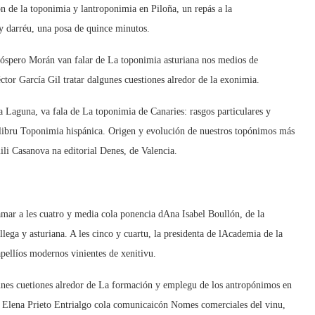
n de la toponimia y lantroponimia en Piloña, un repás a la
 y darréu, una posa de quince minutos.
róspero Morán van falar de La toponimia asturiana nos medios de
éctor García Gil tratar dalgunes cuestiones alredor de la exonimia.
 Laguna, va fala de La toponimia de Canaries: rasgos particulares y
l llibru Toponimia hispánica. Origen y evolución de nuestros topónimos más
ili Casanova na editorial Denes, de Valencia.
amar a les cuatro y media cola ponencia dAna Isabel Boullón, de la
ega y asturiana. A les cinco y cuartu, la presidenta de lAcademia de la
ellíos modernos vinientes de xenitivu.
nes cuetiones alredor de La formación y emplegu de los antropónimos en
a Elena Prieto Entrialgo cola comunicaicón Nomes comerciales del vinu,