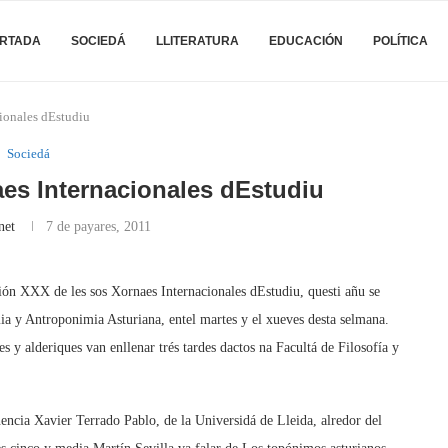
RTADA
SOCIEDÁ
LLITERATURA
EDUCACIÓN
POLÍTICA
onales dEstudiu
Sociedá
s Internacionales dEstudiu
net
7 de payares, 2011
ión XXX de les sos Xornaes Internacionales dEstudiu, questi añu se
 y Antroponimia Asturiana, entel martes y el xueves desta selmana.
s y alderiques van enllenar trés tardes dactos na Facultá de Filosofía y
encia Xavier Terrado Pablo, de la Universidá de Lleida, alredor del