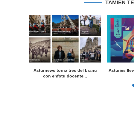
TAMIÉN T
a en Lorient
Asturnews torna tres del branu
Asturies lle
nada...
con enfotu docente...