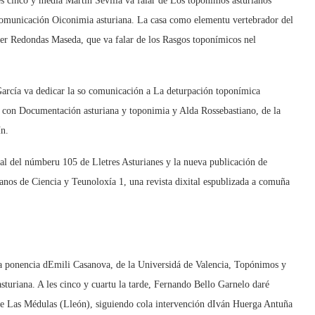
es cinco y media Martín Sevilla va falar de Los topónimos asturianos
comunicación Oiconimia asturiana. La casa como elementu vertebrador del
ier Redondas Maseda, que va falar de los Rasgos toponímicos nel
arcía va dedicar la so comunicación a La deturpación toponímica
 con Documentación asturiana y toponimia y Alda Rossebastiano, de la
n.
ital del númberu 105 de Lletres Asturianes y la nueva publicación de
ianos de Ciencia y Teunoloxía 1, una revista dixital espublizada a comuña
a ponencia dEmili Casanova, de la Universidá de Valencia, Topónimos y
sturiana. A les cinco y cuartu la tarde, Fernando Bello Garnelo daré
e Las Médulas (Lleón), siguiendo cola intervención dIván Huerga Antuña