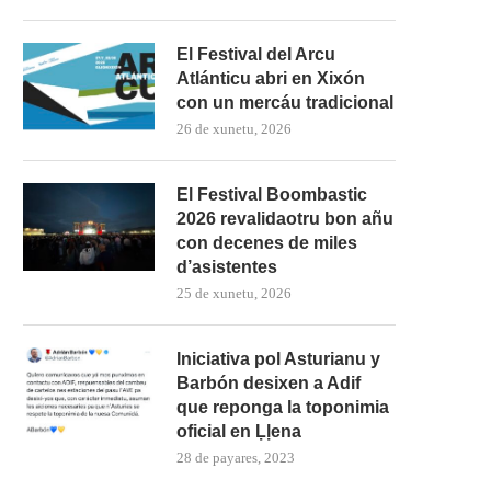
El Festival del Arcu
Atlánticu abri en Xixón
con un mercáu tradicional
26 de xunetu, 2026
El Festival Boombastic
2026 revalidaotru bon añu
con decenes de miles
d’asistentes
25 de xunetu, 2026
Iniciativa pol Asturianu y
Barbón desixen a Adif
que reponga la toponimia
oficial en Ḷḷena
28 de payares, 2023