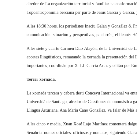
alredor de La organización territorial y familiar na conformació
Topoantroponimia berciana per parte de Jesús García y García,
A les 18:30 hores, los periodistes Inaciu Galán y González & P
comunicación: situación y perspeutives, pa darréu, el lleonés H
A les siete y cuartu Carmen Díaz Alayón, de la Universidá de La
aportes llingüísticos, rematando la xornada la presentación de
importantes, coordináu por X. Ll. García Arias y editáu por Em
Tercer xornada.
La xornada tercera y cabera desti Conceyu Internacional va ent
Universidá de Santiago, alredor de Cuestiones de onomástica gall
Llingua Asturiana, Ana María Cano González, va falar de Más ap
A les cinco y media, Xuan Xosé Lajo Martínez comentará dalgu
Senabria: nomes oficiales, oficiosos y nomatos, siguiendo Clar