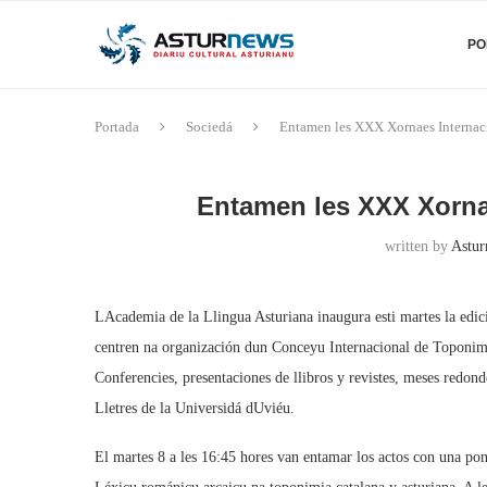
PO
Portada
Sociedá
Entamen les XXX Xornaes Internaci
Entamen les XXX Xornae
written by
Astur
LAcademia de la Llingua Asturiana inaugura esti martes la edic
centren na organización dun Conceyu Internacional de Toponimia
Conferencies, presentaciones de llibros y revistes, meses redonde
Lletres de la Universidá dUviéu.
El martes 8 a les 16:45 hores van entamar los actos con una pon