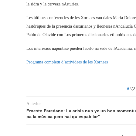
la sidra y la cerveza nAsturies.
Les últimes conferencies de les Xornaes van dales María Dolores
hestóriques de la presencia dasturianos y lleoneses nAndalucía
Pablo de Olavide con Los primeros diccionarios etimolóxicos d
Los interesaos napuntase pueden facelo na sede de lAcademia, na
Programa completu d’actividaes de les Xornaes
0
Anterior
Ernesto Paredano: La crisis nun ye un bon momentu
pa la música pero hai qu’espabilar”