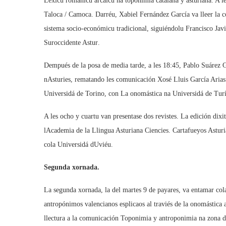
Léxicu románicu arcaicu na toponimia catalana y asturiana. A l
Taloca / Camoca. Darréu, Xabiel Fernández García va lleer la 
sistema socio-económicu tradicional, siguiéndolu Francisco Jav
Suroccidente Astur.
Dempués de la posa de media tarde, a les 18:45, Pablo Suárez G
nAsturies, rematando les comunicación Xosé Lluis García Arias
Universidá de Torino, con La onomástica na Universidá de Turí
A les ocho y cuartu van presentase dos revistes. La edición dix
lAcademia de la Llingua Asturiana Ciencies. Cartafueyos Astur
cola Universidá dUviéu.
Segunda xornada.
La segunda xornada, la del martes 9 de payares, va entamar col
antropónimos valencianos esplicaos al traviés de la onomástica a
llectura a la comunicación Toponimia y antroponimia na zona d