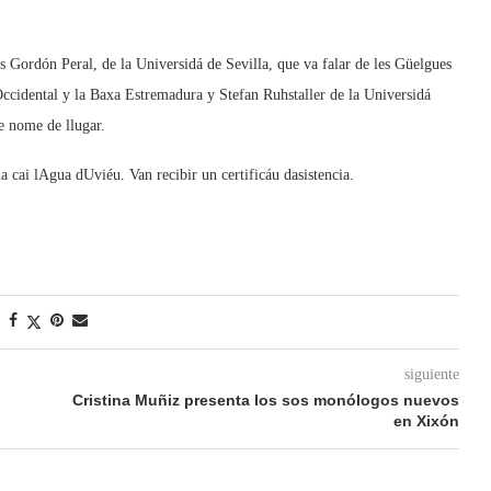
 Gordón Peral, de la Universidá de Sevilla, que va falar de les Güelgues
 Occidental y la Baxa Estremadura y Stefan Ruhstaller de la Universidá
e nome de llugar.
 cai lAgua dUviéu. Van recibir un certificáu dasistencia.
siguiente
Cristina Muñiz presenta los sos monólogos nuevos
en Xixón