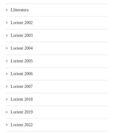
Lliteratura
Lorient 2002
Lorient 2003
Lorient 2004
Lorient 2005
El Festival Boombastic 2026
Iniciativa pol Asturianu y Ba
Lorient 2006
revalidaotru bon añu con...
desixen a Adif...
Lorient 2007
Lorient 2018
Lorient 2019
Lorient 2022