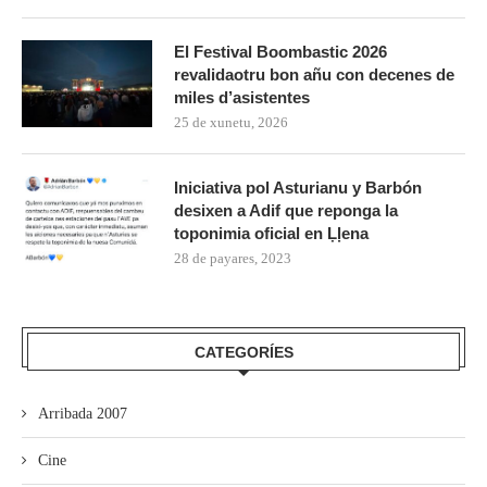
El Festival Boombastic 2026
revalidaotru bon añu con decenes de
miles d’asistentes
25 de xunetu, 2026
Iniciativa pol Asturianu y Barbón
desixen a Adif que reponga la
toponimia oficial en Ḷḷena
28 de payares, 2023
CATEGORÍES
Arribada 2007
Cine