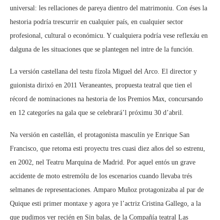
universal: les rellaciones de pareya dientro del matrimoniu. Con éses la
hestoria podría trescurrir en cualquier país, en cualquier sector
profesional, cultural o económicu. Y cualquiera podría vese reflexáu en
dalguna de les situaciones que se plantegen nel intre de la función.
La versión castellana del testu fízola Miguel del Arco. El director y
guionista dirixó en 2011 Veraneantes, propuesta teatral que tien el
récord de nominaciones na hestoria de los Premios Max, concursando
en 12 categoríes na gala que se celebrará’l próximu 30 d’abril.
Na versión en castellán, el protagonista masculín ye Enrique San
Francisco, que retoma esti proyectu tres cuasi diez años del so estrenu,
en 2002, nel Teatru Marquina de Madrid. Por aquel entós un grave
accidente de moto estremólu de los escenarios cuando llevaba trés
selmanes de representaciones. Amparo Muñoz protagonizaba al par de
Quique esti primer montaxe y agora ye l’actriz Cristina Gallego, a la
que pudimos ver recién en Sin balas, de la Compañía teatral Las