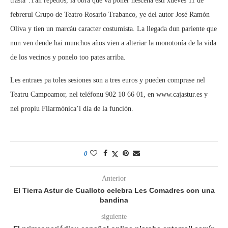
trastá”.Tán repetíos, la obra que va poner nescena esti xueves 11 de
febrerul Grupo de Teatro Rosario Trabanco, ye del autor José Ramón
Oliva y tien un marcáu caracter costumista. La llegada dun pariente que
nun ven dende hai munchos años vien a alteriar la monotonía de la vida
de los vecinos y ponelo too pates arriba.
Les entraes pa toles sesiones son a tres euros y pueden comprase nel
Teatru Campoamor, nel teléfonu 902 10 66 01, en www.cajastur.es y
nel propiu Filarmónica’l día de la función.
0
Anterior
El Tierra Astur de Cualloto celebra Les Comadres con una
bandina
siguiente