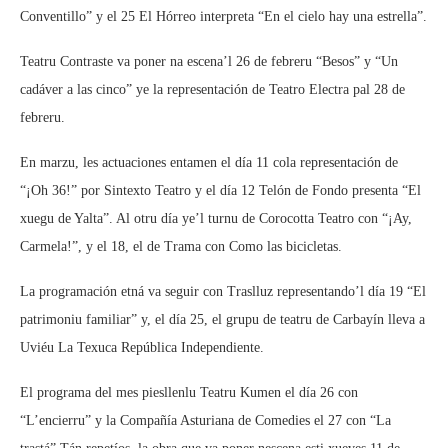
Conventillo” y el 25 El Hórreo interpreta “En el cielo hay una estrella”.
Teatru Contraste va poner na escena’l 26 de febreru “Besos” y “Un
cadáver a las cinco” ye la representación de Teatro Electra pal 28 de
febreru.
En marzu, les actuaciones entamen el día 11 cola representación de
“¡Oh 36!” por Sintexto Teatro y el día 12 Telón de Fondo presenta “El
xuegu de Yalta”. Al otru día ye’l turnu de Corocotta Teatro con “¡Ay,
Carmela!”, y el 18, el de Trama con Como las bicicletas.
La programación etná va seguir con Traslluz representando’l día 19 “El
patrimoniu familiar” y, el día 25, el grupu de teatru de Carbayín lleva a
Uviéu La Texuca República Independiente.
El programa del mes piesllenlu Teatru Kumen el día 26 con
“L’encierru” y la Compañía Asturiana de Comedies el 27 con “La