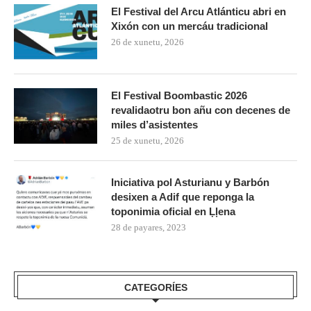
El Festival del Arcu Atlánticu abri en
Xixón con un mercáu tradicional
26 de xunetu, 2026
El Festival Boombastic 2026
revalidaotru bon añu con decenes de
miles d’asistentes
25 de xunetu, 2026
Iniciativa pol Asturianu y Barbón
desixen a Adif que reponga la
toponimia oficial en Ḷḷena
28 de payares, 2023
CATEGORÍES