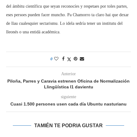
del ámbitu científicu que seyan reconocíes y respetaes por toles partes,
eses persoes pueden facer muncho. Pa Chamorro ta claro hai que dexar
de llau cualesquier sectarismu. Lo idela sedría tener un institutu del
lleonés o una entidá académica.
0
Anterior
Piloña, Parres y Caravia estrenen Oficina de Normalización
Llingüística l1 davientu
siguiente
Cuasi 1.500 persones usen cada día Ubuntu nasturianu
TAMIÉN TE PODRIA GUSTAR