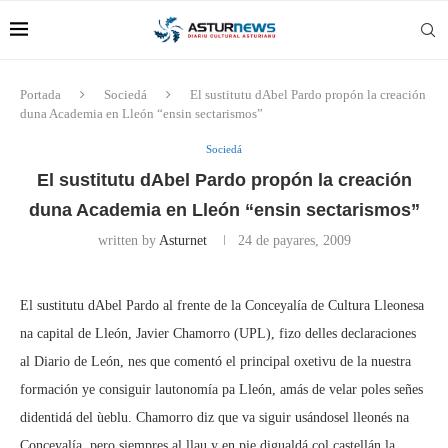
Portada
Sociedá
El sustitutu dAbel Pardo propón la creación
duna Academia en Lleón “ensin sectarismos”
Sociedá
El sustitutu dAbel Pardo propón la creación
duna Academia en Lleón “ensin sectarismos”
written by
Asturnet
24 de payares, 2009
El sustitutu dAbel Pardo al frente de la Conceyalía de Cultura Lleonesa
na capital de Lleón, Javier Chamorro (UPL), fizo delles declaraciones
al Diario de León, nes que comentó el principal oxetivu de la nuestra
formación ye consiguir lautonomía pa Lleón, amás de velar poles señes
didentidá del ùeblu. Chamorro diz que va siguir usándosel lleonés na
Conceyalía, pero siempres al llau y en pie digualdá col castellán la