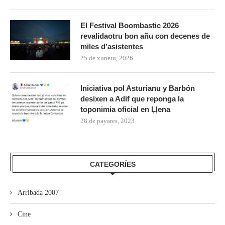
El Festival Boombastic 2026
revalidaotru bon añu con decenes de
miles d’asistentes
25 de xunetu, 2026
Iniciativa pol Asturianu y Barbón
desixen a Adif que reponga la
toponimia oficial en Ḷḷena
28 de payares, 2023
CATEGORÍES
Arribada 2007
Cine