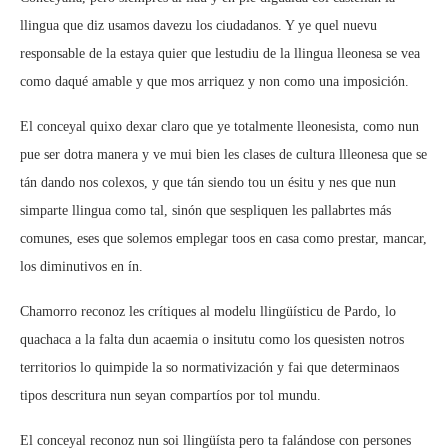
llingua que diz usamos davezu los ciudadanos. Y ye quel nuevu
responsable de la estaya quier que lestudiu de la llingua lleonesa se vea
como daqué amable y que mos arriquez y non como una imposición.
El conceyal quixo dexar claro que ye totalmente lleonesista, como nun
pue ser dotra manera y ve mui bien les clases de cultura llleonesa que se
tán dando nos colexos, y que tán siendo tou un ésitu y nes que nun
simparte llingua como tal, sinón que sespliquen les pallabrtes más
comunes, eses que solemos emplegar toos en casa como prestar, mancar,
los diminutivos en ín.
Chamorro reconoz les crítiques al modelu llingüísticu de Pardo, lo
quachaca a la falta dun acaemia o insitutu como los quesisten notros
territorios lo quimpide la so normativización y fai que determinaos
tipos descritura nun seyan compartíos por tol mundu.
El conceyal reconoz nun soi llingüísta pero ta falándose con persones